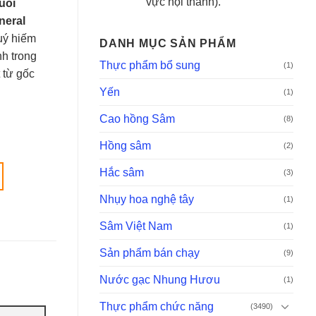
vực nội thành).
uôi
neral
uý hiếm
DANH MỤC SẢN PHẨM
h trong
Thực phẩm bổ sung
(1)
 từ gốc
Yến
(1)
Cao hồng Sâm
(8)
Hồng sâm
(2)
Hắc sâm
(3)
Nhụy hoa nghệ tây
(1)
Sâm Việt Nam
(1)
Sản phẩm bán chạy
(9)
Nước gạc Nhung Hươu
(1)
Thực phẩm chức năng
(3490)