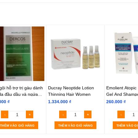
ội hỗ trợ trị gàu dành
Ducray Neoptide Lotion
Emolient Atopi
da đầu dầu và ngứa
Thinning Hair Women
Gel And Shampo
y
150Ml – Gel Tắ
000
₫
1.334.000
₫
260.000
₫
Nhẹ
THÊM VÀO GIỎ HÀNG
THÊM VÀO GIỎ HÀNG
THÊM VÀO G