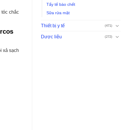
Tẩy tế bào chết
 tóc chắc
Sữa rửa mặt
Thiết bị y tế
(471)
ercos
Dược liệu
(272)
i xả sạch