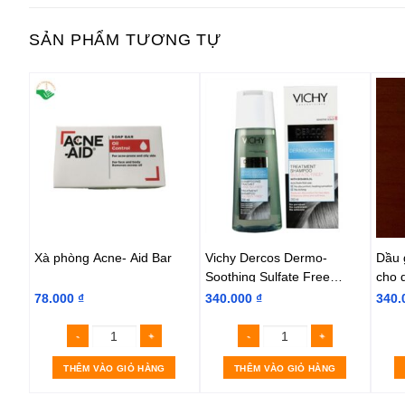
SẢN PHẨM TƯƠNG TỰ
zing
Xà phòng Acne- Aid Bar
Vichy Dercos Dermo-
Dầu g
Soothing Sulfate Free
cho 
Shampoo
Vich
78.000
₫
340.000
₫
340.
THÊM VÀO GIỎ HÀNG
THÊM VÀO GIỎ HÀNG