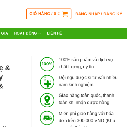
GIỎ HÀNG /
0
₫
ĐĂNG NHẬP / ĐĂNG KÝ
 GIA
HOẠT ĐỘNG
LIÊN HỆ
100% sản phẩm và dịch vụ
ẹ &
chất lượng, uy tín.
y
Đội ngũ dược sĩ tư vấn nhiều
&
năm kinh nghiệm.
Giao hàng toàn quốc, thanh
toán khi nhận được hàng.
Miễn phí giao hàng với hóa
đơn trên 300.000 VND (Khu