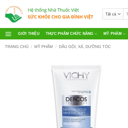
GIỚI THIỆU
THỰC PHẨM CHỨC NĂNG
MỸ PHẨM
TRANG CHỦ
/
MỸ PHẨM
/
DẦU GỘI, XẢ, DƯỠNG TÓC