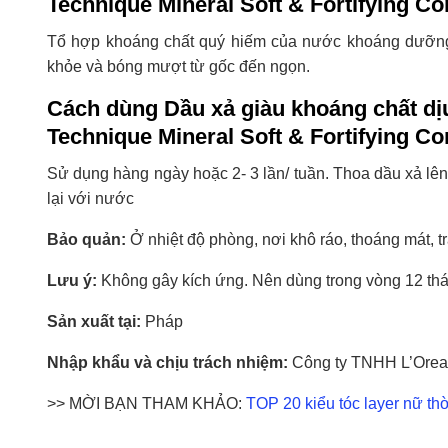
Technique Mineral Soft & Fortifying Co
Tổ hợp khoáng chất quý hiếm của nước khoáng dưỡng 
khỏe và bóng mượt từ gốc đến ngọn.
Cách dùng Dầu xả giàu khoáng chất dị
Technique Mineral Soft & Fortifying Co
Sử dụng hàng ngày hoặc 2- 3 lần/ tuần. Thoa dầu xả lên 
lại với nước
Bảo quản:
Ở nhiệt độ phòng, nơi khô ráo, thoáng mát, tr
Lưu ý:
Không gây kích ứng. Nên dùng trong vòng 12 th
Sản xuất tại:
Pháp
Nhập khẩu và chịu trách nhiệm:
Công ty TNHH L’Orea
>> MỜI BẠN THAM KHẢO:
TOP 20 kiểu tóc layer nữ t