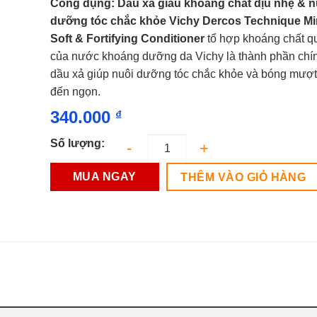
Công dụng: Dầu xả giàu khoáng chất dịu nhẹ & n
xếp
hạng
dưỡng tóc chắc khỏe Vichy Dercos Technique Mi
0.0
Soft & Fortifying Conditioner
tổ hợp khoáng chất q
5
sao
của nước khoáng dưỡng da Vichy là thành phần chín
dầu xả giúp nuôi dưỡng tóc chắc khỏe và bóng mượt
đến ngọn.
340.000
₫
Số lượng:
MUA NGAY
THÊM VÀO GIỎ HÀNG