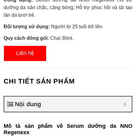
xếp
hạng
dưỡng da săn chắc, căng bóng; Hỗ trợ phục hồi và tái tạo
0.0
làn da tươi trẻ.
5
sao
Đối tượng sử dụng:
Người từ 25 tuổi trở lên.
Quy cách đóng gói:
Chai 30ml.
Liên hệ
CHI TIẾT SẢN PHẨM
Nội dung
Mô tả sản phẩm về Serum dưỡng da NNO
Regenexx