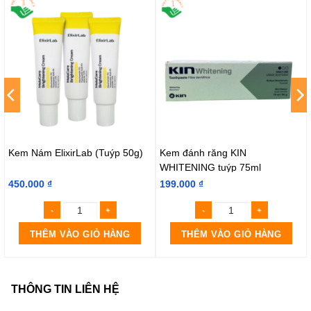
Kem Nám ElixirLab (Tuýp 50g)
Kem đánh răng KIN
WHITENING tuýp 75ml
450.000
₫
199.000
₫
THÊM VÀO GIỎ HÀNG
THÊM VÀO GIỎ HÀNG
THÔNG TIN LIÊN HỆ