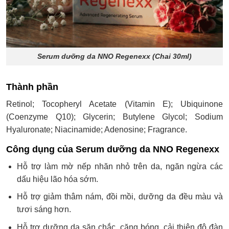
Serum dưỡng da NNO Regenexx (Chai 30ml)
Thành phần
Retinol; Tocopheryl Acetate (Vitamin E); Ubiquinone
(Coenzyme Q10); Glycerin; Butylene Glycol; Sodium
Hyaluronate; Niacinamide; Adenosine; Fragrance.
Công dụng của Serum dưỡng da NNO Regenexx
Hỗ trợ làm mờ nếp nhăn nhỏ trên da, ngăn ngừa các
dấu hiệu lão hóa sớm.
Hỗ trợ giảm thâm nám, đồi mồi, dưỡng da đều màu và
tươi sáng hơn.
Hỗ trợ dưỡng da săn chắc, căng bóng, cải thiện độ đàn