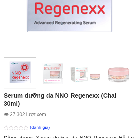
Serum dưỡng da NNO Regenexx (Chai
30ml)
👁 27,302 lượt xem
(đánh giá)
Được
Công dụng:
Serum dưỡng da NNO Regenexx Hỗ trợ