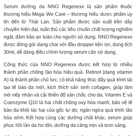
Serum dưỡng da NNO Regenexx là sản phẩm thuộc
thương hiệu Mega We Care – thương hiệu dược phẩm uy
tín đến từ Thái Lan. Sản phẩm được sản xuất trên dây
chuyền hiện đại, tuân thủ các tiêu chuẩn chất lượng nghiêm
ngặt, đảm bảo an toàn cho người sử dụng. NNO Regenexx
được đóng gói dạng chai với đầu dropper tiện lợi, dung tích
30ml, dễ dàng điều chỉnh lượng serum cần sử dụng.
Công thức của NNO Regenexx được kết hợp từ nhiều
thành phần chống lão hóa hiệu quả. Retinol (dạng vitamin
A) là thành phần chủ lực, có khả năng thúc đẩy quá trình tái
tạo tế bào da mới, kích thích sản sinh collagen, giúp làm
mờ nếp nhăn và cải thiện độ săn chắc cho da. Vitamin E và
Coenzyme Q10 là hai chất chống oxy hóa mạnh, bảo vệ tế
bào da khỏi tác hại của gốc tự do, ngăn ngừa quá trình lão
hóa sớm. Kết hợp cùng các dưỡng chất khác, serum giúp
phục hồi làn da hư tổn, dưỡng da căng mịn và tươi sáng.