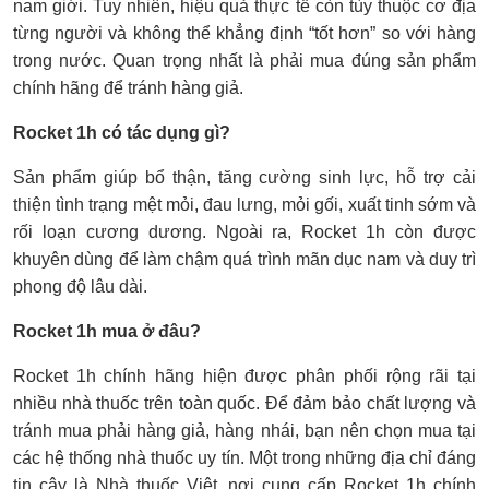
nam giới. Tuy nhiên, hiệu quả thực tế còn tùy thuộc cơ địa
từng người và không thể khẳng định “tốt hơn” so với hàng
trong nước. Quan trọng nhất là phải mua đúng sản phẩm
chính hãng để tránh hàng giả.
Rocket 1h có tác dụng gì?
Sản phẩm giúp bổ thận, tăng cường sinh lực, hỗ trợ cải
thiện tình trạng mệt mỏi, đau lưng, mỏi gối, xuất tinh sớm và
rối loạn cương dương. Ngoài ra, Rocket 1h còn được
khuyên dùng để làm chậm quá trình mãn dục nam và duy trì
phong độ lâu dài.
Rocket 1h mua ở đâu?
Rocket 1h chính hãng hiện được phân phối rộng rãi tại
nhiều nhà thuốc trên toàn quốc. Để đảm bảo chất lượng và
tránh mua phải hàng giả, hàng nhái, bạn nên chọn mua tại
các hệ thống nhà thuốc uy tín. Một trong những địa chỉ đáng
tin cậy là Nhà thuốc Việt, nơi cung cấp Rocket 1h chính