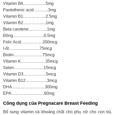
Vitamin B6……………..5mg
Pantothenic acid………..3mg
Vitamin B1……………..2.5mg
Vitamin B2……………..1mg
Beta carotene…………..1mg
Đồng…………………..0.5mg
Folic Acid…………….200mcg
I-ốt…………………..75mcg
Biotin…………………75mcg
Vitamin K………………35mcg
Selen………………….15mcg
Vitamin D3……………..5mcg
Vitamin B12…………….3mcg
DHA……………………300mg
EPA……………………60mg
Công dụng của Pregnacare Breast Feeding
Bổ sung vitamin và khoáng chất cho phụ nữ cho con bú,