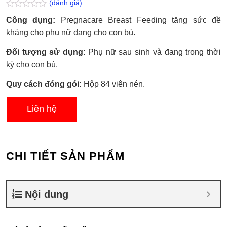
(đánh giá)
Được
Công dụng:
Pregnacare Breast Feeding tăng sức đề
xếp
hạng
kháng cho phụ nữ đang cho con bú.
0.0
5
Đối tượng sử dụng
: Phụ nữ sau sinh và đang trong thời
sao
kỳ cho con bú.
Quy cách đóng gói:
Hộp 84 viên nén.
Liên hệ
CHI TIẾT SẢN PHẨM
Nội dung