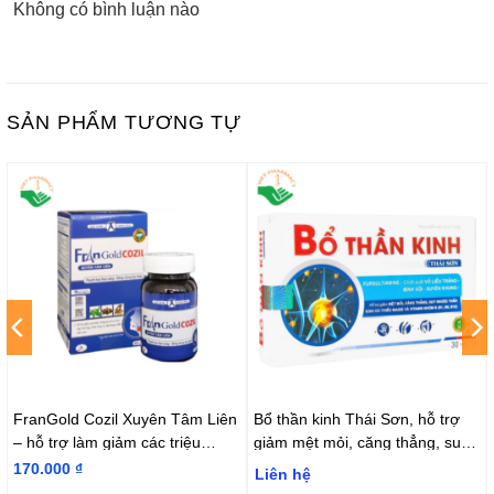
Không có bình luận nào
SẢN PHẨM TƯƠNG TỰ
FranGold Cozil Xuyên Tâm Liên
Bổ thần kinh Thái Sơn, hỗ trợ
– hỗ trợ làm giảm các triệu
giảm mệt mỏi, căng thẳng, suy
chứng ho, đau họng
nhược thần kinh (Hộp 30 viên)
170.000
₫
Liên hệ