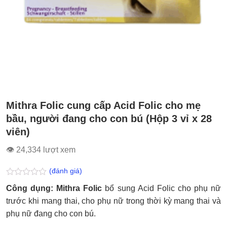
Mithra Folic cung cấp Acid Folic cho mẹ
bầu, người đang cho con bú (Hộp 3 vỉ x 28
viên)
👁 24,334 lượt xem
(đánh giá)
Được
Công dụng: Mithra Folic
bổ sung Acid Folic cho phụ nữ
xếp
hạng
trước khi mang thai, cho phụ nữ trong thời kỳ mang thai và
0.0
phụ nữ đang cho con bú.
5
sao