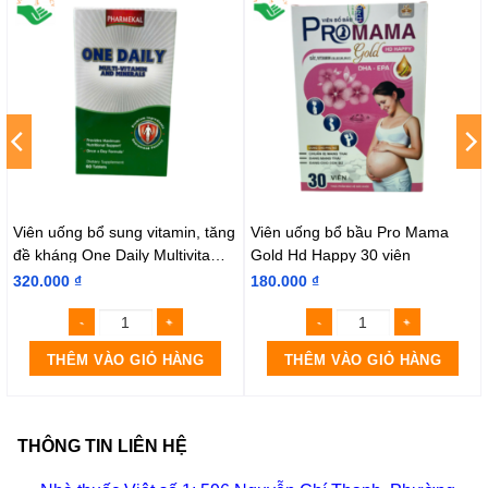
Viên uống bổ sung vitamin, tăng
Viên uống bổ bầu Pro Mama
đề kháng One Daily Multivitamin
Gold Hd Happy 30 viên
– Minerals (Hộp 60 viên)
320.000
₫
180.000
₫
THÊM VÀO GIỎ HÀNG
THÊM VÀO GIỎ HÀNG
THÔNG TIN LIÊN HỆ