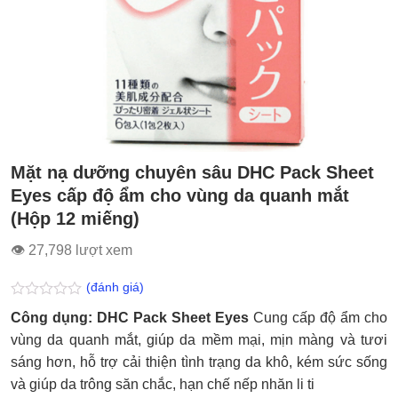
Mặt nạ dưỡng chuyên sâu DHC Pack Sheet
Eyes cấp độ ẩm cho vùng da quanh mắt
(Hộp 12 miếng)
👁 27,798 lượt xem
(đánh giá)
Được
Công dụng: DHC Pack Sheet Eyes
Cung cấp độ ẩm cho
xếp
hạng
vùng da quanh mắt, giúp da mềm mại, mịn màng và tươi
0.0
sáng hơn, hỗ trợ cải thiện tình trạng da khô, kém sức sống
5
sao
và giúp da trông săn chắc, hạn chế nếp nhăn li ti