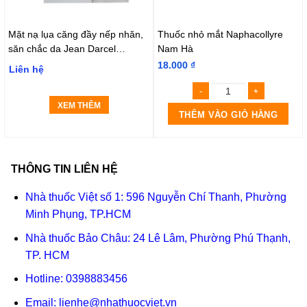
Mặt nạ lụa căng đầy nếp nhăn,
Thuốc nhỏ mắt Naphacollyre
săn chắc da Jean Darcel
Nam Hà
Dermal Peptide Power Mask
18.000
₫
Liên hệ
XEM THÊM
THÊM VÀO GIỎ HÀNG
THÔNG TIN LIÊN HỆ
Nhà thuốc Việt số 1: 596 Nguyễn Chí Thanh, Phường
Minh Phụng, TP.HCM
Nhà thuốc Bảo Châu: 24 Lê Lâm, Phường Phú Thạnh,
TP. HCM
Hotline:
0398883456
Email:
lienhe@nhathuocviet.vn