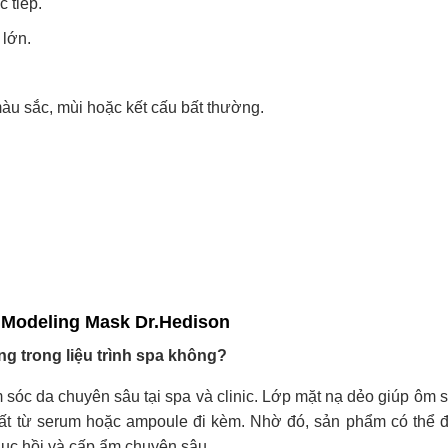
 tiếp.
 lớn.
u sắc, mùi hoặc kết cấu bất thường.
a Modeling Mask Dr.Hedison
g trong liệu trình spa không?
 sóc da chuyên sâu tại spa và clinic. Lớp mặt nạ dẻo giúp ôm s
hất từ serum hoặc ampoule đi kèm. Nhờ đó, sản phẩm có thể
hục hồi và cấp ẩm chuyên sâu.