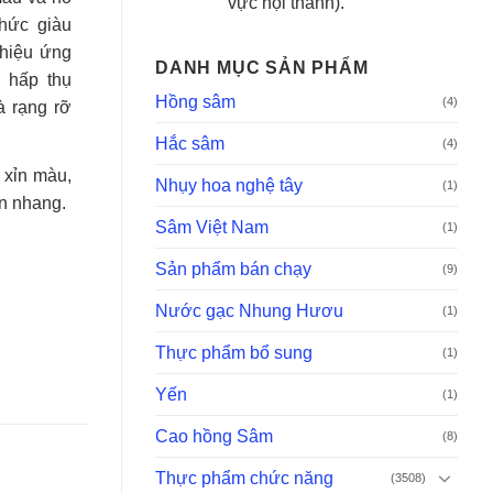
vực nội thành).
hức giàu
 hiệu ứng
DANH MỤC SẢN PHẨM
 hấp thụ
Hồng sâm
(4)
à rạng rỡ
Hắc sâm
(4)
 xỉn màu,
Nhụy hoa nghệ tây
(1)
n nhang.
Sâm Việt Nam
(1)
Sản phẩm bán chạy
(9)
Nước gạc Nhung Hươu
(1)
Thực phẩm bổ sung
(1)
Yến
(1)
Cao hồng Sâm
(8)
Thực phẩm chức năng
(3508)