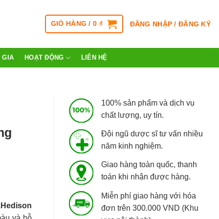
GIỎ HÀNG /
0
₫
ĐĂNG NHẬP / ĐĂNG KÝ
 GIA
HOẠT ĐỘNG
LIÊN HỆ
100% sản phẩm và dịch vụ
chất lượng, uy tín.
ng
Đội ngũ dược sĩ tư vấn nhiều
năm kinh nghiệm.
Giao hàng toàn quốc, thanh
toán khi nhận được hàng.
Miễn phí giao hàng với hóa
.Hedison
đơn trên 300.000 VND (Khu
 màu và hỗ