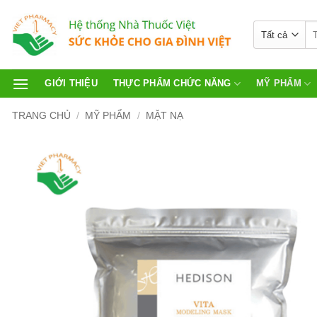
GIỚI THIỆU
THỰC PHẨM CHỨC NĂNG
MỸ PHẨM
TRANG CHỦ
/
MỸ PHẨM
/
MẶT NẠ