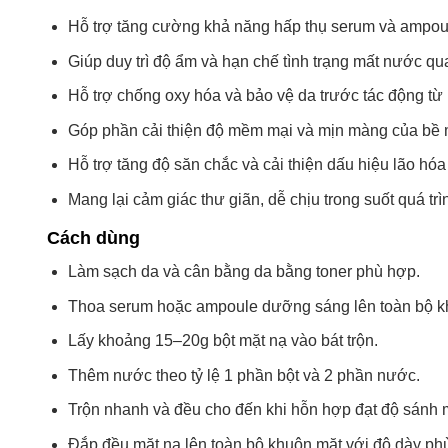
Hỗ trợ tăng cường khả năng hấp thụ serum và ampoule
Giúp duy trì độ ẩm và hạn chế tình trạng mất nước qu
Hỗ trợ chống oxy hóa và bảo vệ da trước tác động từ
Góp phần cải thiện độ mềm mại và mịn màng của bề 
Hỗ trợ tăng độ săn chắc và cải thiện dấu hiệu lão hó
Mang lại cảm giác thư giãn, dễ chịu trong suốt quá tr
Cách dùng
Làm sạch da và cân bằng da bằng toner phù hợp.
Thoa serum hoặc ampoule dưỡng sáng lên toàn bộ k
Lấy khoảng 15–20g bột mặt nạ vào bát trộn.
Thêm nước theo tỷ lệ 1 phần bột và 2 phần nước.
Trộn nhanh và đều cho đến khi hỗn hợp đạt độ sánh 
Đắp đều mặt nạ lên toàn bộ khuôn mặt với độ dày ph