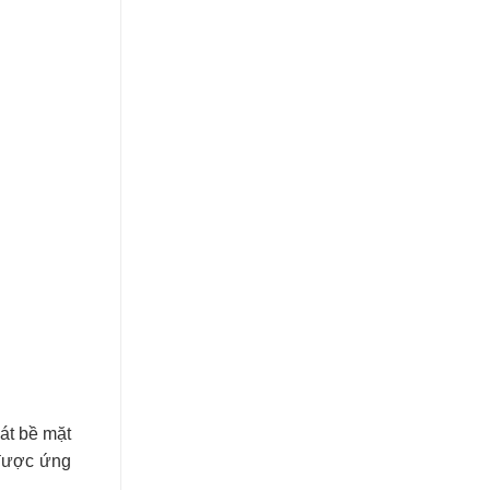
át bề mặt
 được ứng