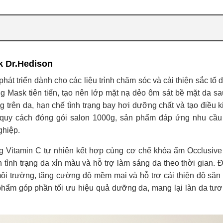
k Dr.Hedison
t triển dành cho các liệu trình chăm sóc và cải thiện sắc tố d
 Mask tiên tiến, tạo nên lớp mặt nạ dẻo ôm sát bề mặt da sa
g trên da, hạn chế tình trạng bay hơi dưỡng chất và tạo điều k
i quy cách đóng gói salon 1000g, sản phẩm đáp ứng nhu cầ
ghiệp.
 Vitamin C tự nhiên kết hợp cùng cơ chế khóa ẩm Occlusive
n tình trạng da xỉn màu và hỗ trợ làm sáng da theo thời gian. 
môi trường, tăng cường độ mềm mại và hỗ trợ cải thiện độ săn
phẩm góp phần tối ưu hiệu quả dưỡng da, mang lại làn da tươ