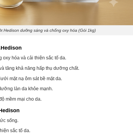
Dr.Hedison dưỡng sáng và chống oxy hóa (Gói 1kg)
r.Hedison
 oxy hóa và cải thiện sắc tố da.
và tăng khả năng hấp thụ dưỡng chất.
lưới mặt nạ ôm sát bề mặt da.
 dưỡng làn da khỏe mạnh.
ì độ mềm mại cho da.
.Hedison
sức sống.
iện sắc tố da.