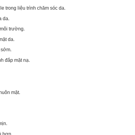
 trong liệu trình chăm sóc da.
a da.
 môi trường.
mặt da.
a sớm.
ình đắp mặt nạ.
huôn mặt.
mịn.
ù hợp.