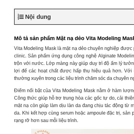
Nội dung
Mô tả sản phẩm Mặt nạ dẻo Vita Modeling Mas
Vita Modeling Mask là mặt nạ dẻo chuyên nghiệp được phá
clinic. Sản phẩm ứng dụng công nghệ Alginate Modeling
trộn với nước. Lớp màng này giúp duy trì độ ẩm lý tưởn
lợi để các hoạt chất được hấp thụ hiệu quả hơn. Vớ
thường xuyên trong các liệu trình chăm sóc da chuyên n
Điểm nổi bật của Vita Modeling Mask nằm ở hàm lượng
Công thức giúp hỗ trợ trung hòa các gốc tự do, cải thiệ
mặt nạ còn giúp làm dịu làn da đang chịu tác động từ 
da. Khi kết hợp cùng serum hoặc ampoule đặc trị, sản 
rạng rỡ hơn sau mỗi liệu trình.