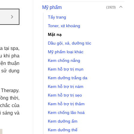
Mỹ phẩm
(1923)
Tẩy trang
Toner, xịt khoáng
Mặt nạ
Dầu gội, xả, dưỡng tóc
a tại spa,
Mỹ phẩm loại khác
u khi pha
Kem chống nắng
iện thuận
Kem hỗ trợ trị mụn
u sử dụng
Kem dưỡng trắng da
Kem hỗ trợ trị nám
 Therapy.
Kem hỗ trợ trị sẹo
Đồng thời,
Kem hỗ trợ trị thâm
 chắc của
Kem chống lão hoá
i sáng và
Kem dưỡng ẩm
Kem dưỡng thể