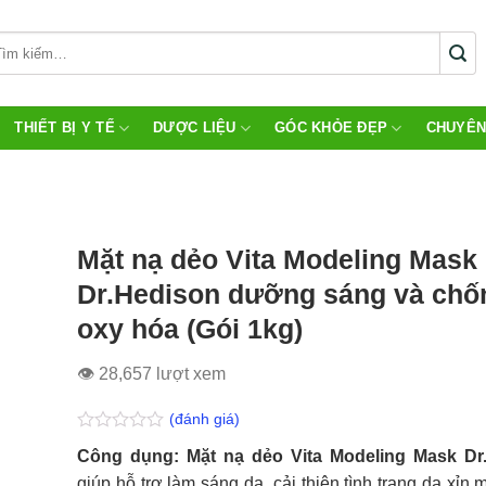
THIẾT BỊ Y TẾ
DƯỢC LIỆU
GÓC KHỎE ĐẸP
CHUYÊN
Mặt nạ dẻo Vita Modeling Mask
Dr.Hedison dưỡng sáng và chố
oxy hóa (Gói 1kg)
👁 28,657 lượt xem
(đánh giá)
Được
Công dụng: Mặt nạ dẻo Vita Modeling Mask Dr
xếp
hạng
giúp hỗ trợ làm sáng da, cải thiện tình trạng da xỉn