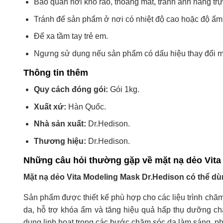
Bảo quản nơi khô ráo, thoáng mát, tránh ánh nắng trực
Tránh để sản phẩm ở nơi có nhiệt độ cao hoặc độ ẩm
Để xa tầm tay trẻ em.
Ngưng sử dụng nếu sản phẩm có dấu hiệu thay đổi mà
Thông tin thêm
Quy cách đóng gói:
Gói 1kg.
Xuất xứ:
Hàn Quốc.
Nhà sản xuất:
Dr.Hedison.
Thương hiệu:
Dr.Hedison.
Những câu hỏi thường gặp về mặt nạ dẻo Vit
Mặt nạ dẻo Vita Modeling Mask Dr.Hedison có thể dùn
Sản phẩm được thiết kế phù hợp cho các liệu trình chăm
da, hỗ trợ khóa ẩm và tăng hiệu quả hấp thụ dưỡng c
dụng linh hoạt trong các bước chăm sóc da làm sáng, p