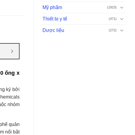
Mỹ phẩm
(1923)
Thiết bị y tế
(471)
Dược liệu
(272)
0 ống x
ng ký bởi
Chemicals
huộc nhóm
 phế quản
m nổi bật