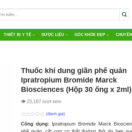
THIẾT BỊ Y TẾ
DƯỢC LIỆU
GÓC KHỎE ĐẸP
CHUYÊN
Thuốc khí dung giãn phế quản
Ipratropium Bromide Marck
Biosciences (Hộp 30 ống x 2ml)
👁 25,187 lượt xem
(đánh giá)
Được
Công dụng:
Ipratropium Bromide Marck Bioscien
xếp
hạng
phế quản, cắt cơn co thắt đường thở do hen su