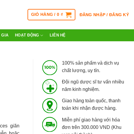
GIỎ HÀNG /
0
₫
ĐĂNG NHẬP / ĐĂNG KÝ
 GIA
HOẠT ĐỘNG
LIÊN HỆ
100% sản phẩm và dịch vụ
chất lượng, uy tín.
Đội ngũ dược sĩ tư vấn nhiều
năm kinh nghiệm.
Giao hàng toàn quốc, thanh
toán khi nhận được hàng.
Miễn phí giao hàng với hóa
ces giãn
đơn trên 300.000 VND (Khu
yễn hoặc