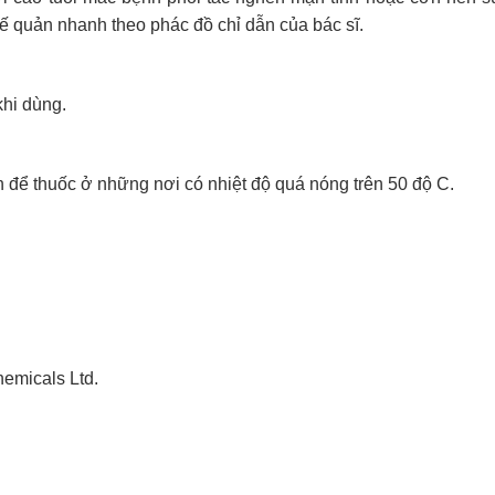
hế quản nhanh theo phác đồ chỉ dẫn của bác sĩ.
khi dùng.
ánh để thuốc ở những nơi có nhiệt độ quá nóng trên 50 độ C.
emicals Ltd.