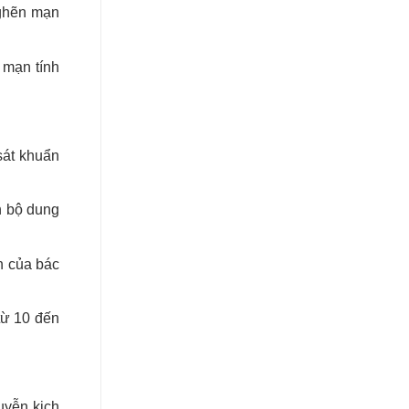
nghẽn mạn
 mạn tính
sát khuẩn
n bộ dung
n của bác
từ 10 đến
uyễn kịch