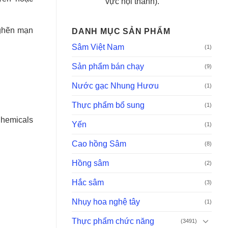
vực nội thành).
nghẽn mạn
DANH MỤC SẢN PHẨM
Sâm Việt Nam
(1)
Sản phẩm bán chạy
(9)
Nước gạc Nhung Hươu
(1)
Thực phẩm bổ sung
(1)
hemicals
Yến
(1)
Cao hồng Sâm
(8)
Hồng sâm
(2)
Hắc sâm
(3)
Nhụy hoa nghệ tây
(1)
Thực phẩm chức năng
(3491)