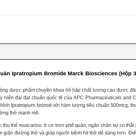
quản Ipratropium Bromide Marck Biosciences (Hộp 3
 dòng dược phẩm chuyên khoa hô hấp chất lượng cao được đă
máy hiện đại đạt chuẩn quốc tế của APC Pharmaceuticals and 
chính Ipratropium bromid với hàm lượng tiêu chuẩn 500mcg, t
đường thở mạnh mẽ.
c thụ thể muscarinic ở cơ trơn phế quản, ngăn chặn sự co thắt
làm giãn đường thở và giúp người bệnh hít thở dễ dàng hơn. Điể