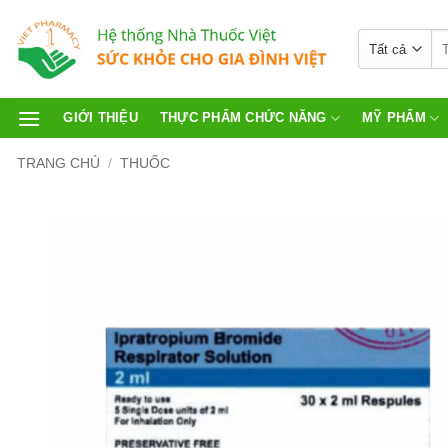
GIỚI THIỆU
THỰC PHẨM CHỨC NĂNG
MỸ PHẨM
TRANG CHỦ
/
THUỐC