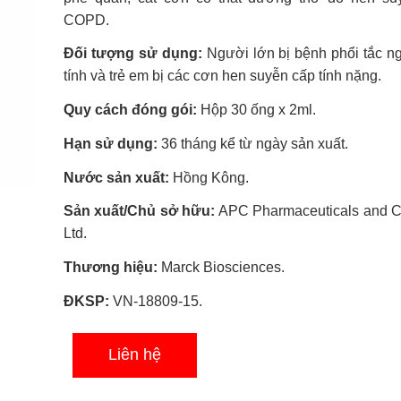
0.0
COPD.
5
sao
Đối tượng sử dụng:
Người lớn bị bệnh phổi tắc 
tính và trẻ em bị các cơn hen suyễn cấp tính nặng.
Quy cách đóng gói:
Hộp 30 ống x 2ml.
Hạn sử dụng:
36 tháng kể từ ngày sản xuất.
Nước sản xuất:
Hồng Kông.
Sản xuất/Chủ sở hữu:
APC Pharmaceuticals and C
Ltd.
Thương hiệu:
Marck Biosciences.
ĐKSP:
VN-18809-15.
Liên hệ