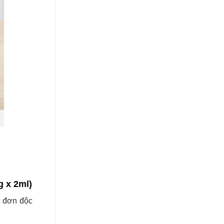
 x 2ml)
c đơn độc