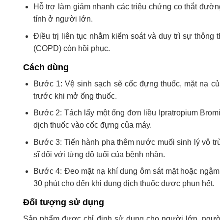
Hỗ trợ làm giảm nhanh các triệu chứng co thắt đườn
tính ở người lớn.
Điều trị liên tục nhằm kiểm soát và duy trì sự thô
(COPD) còn hồi phục.
Cách dùng
Bước 1: Vệ sinh sạch sẽ cốc đựng thuốc, mặt nạ c
trước khi mở ống thuốc.
Bước 2: Tách lấy một ống đơn liều Ipratropium Brom
dịch thuốc vào cốc đựng của máy.
Bước 3: Tiến hành pha thêm nước muối sinh lý vô tr
sĩ đối với từng độ tuổi của bệnh nhân.
Bước 4: Đeo mặt nạ khí dung ôm sát mặt hoặc ngậm 
30 phút cho đến khi dung dịch thuốc được phun hết.
Đối tượng sử dụng
Sản phẩm được chỉ định sử dụng cho người lớn, người