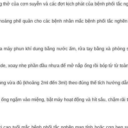
g thở của cơn suyễn và các đợt kịch phát của bệnh phổi tắc 
ng thoáng phế quản cho các bệnh nhân mắc bệnh phổi tắc nghẽn
ủa máy phun khí dung bằng nước ấm, rửa tay bằng xà phòng 
ide, xoay nhẹ phần đầu nhựa để mở nắp ống rồi bóp từ từ toà
ùng vừa đủ (khoảng 2ml đến 3ml) theo đúng thể tích hướng dẫ
ống ngậm vào miệng, bật máy hoạt động và hít sâu, chậm rãi 
 cao tuổi mắc bệnh phổi tắc nghẽn mạn tính hoặc cơn hen s