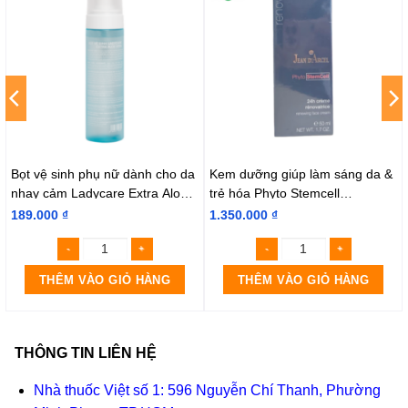
Bọt vệ sinh phụ nữ dành cho da
Kem dưỡng giúp làm sáng da &
nhạy cảm Ladycare Extra Aloe
trẻ hóa Phyto Stemcell
Vera 190ml
Renewing Face Cream
189.000
₫
1.350.000
₫
50ml J27
THÊM VÀO GIỎ HÀNG
THÊM VÀO GIỎ HÀNG
THÔNG TIN LIÊN HỆ
Nhà thuốc Việt số 1: 596 Nguyễn Chí Thanh, Phường