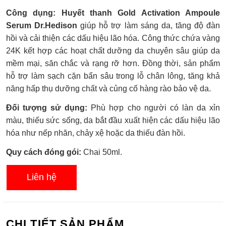
Được
Công dụng: Huyết thanh Gold Activation Ampoule
xếp
hạng
Serum Dr.Hedison
giúp hỗ trợ làm sáng da, tăng độ đàn
0.0
hồi và cải thiện các dấu hiệu lão hóa. Công thức chứa vàng
5
sao
24K kết hợp các hoạt chất dưỡng da chuyên sâu giúp da
mềm mại, săn chắc và rạng rỡ hơn. Đồng thời, sản phẩm
hỗ trợ làm sạch cặn bẩn sâu trong lỗ chân lông, tăng khả
năng hấp thụ dưỡng chất và củng cố hàng rào bảo vệ da.
Đối tượng sử dụng:
Phù hợp cho người có làn da xỉn
màu, thiếu sức sống, da bắt đầu xuất hiện các dấu hiệu lão
hóa như nếp nhăn, chảy xệ hoặc da thiếu đàn hồi.
Quy cách đóng gói:
Chai 50ml.
Liên hệ
CHI TIẾT SẢN PHẨM