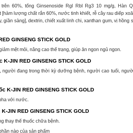
 trên 60%, tổng Ginsenoside Rgl Rbl Rg3 10 mg/g, Hàn Q
 [hàm lượng chất rắn 60%, nước tinh khiết, rễ cây rau diếp xoă
giần sàng], dextrin, chiết xuất linh chi, xanthan gum, vị hồng 
N RED GINSENG STICK GOLD
giảm mệt mỏi, nâng cao thể trạng, giúp ăn ngon ngủ ngon.
ốc K-JIN RED GINSENG STICK GOLD
, người đang trong thời kỳ dưỡng bệnh, người cao tuổi, ngư
uốc K-JIN RED GINSENG STICK GOLD
 pha với nước.
ốc K-JIN RED GINSENG STICK GOLD
g thay thế thuốc chữa bệnh.
 phần nào của sản phẩm