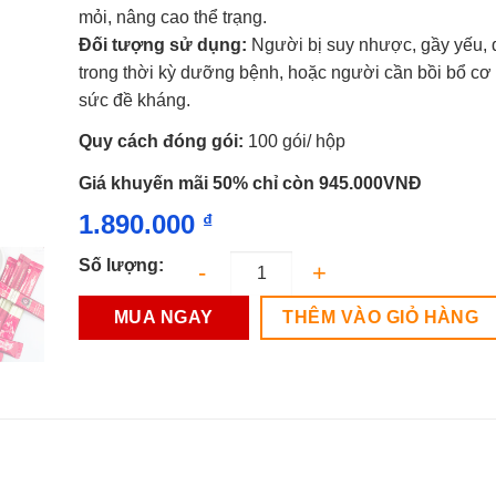
sao
mỏi, nâng cao thể trạng.
Đối tượng sử dụng:
Người bị suy nhược, gầy yếu,
trong thời kỳ dưỡng bệnh, hoặc người cần bồi bổ cơ 
sức đề kháng.
Quy cách đóng gói:
100 gói/ hộp
Giá khuyến mãi 50% chỉ còn 945.000VNĐ
1.890.000
₫
Số lượng:
MUA NGAY
THÊM VÀO GIỎ HÀNG