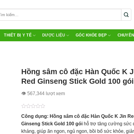
THIẾT BỊ Y TẾ
DƯỢC LIỆU
GÓC KHỎE ĐẸP
CHUYÊN
Hồng sâm cô đặc Hàn Quốc K J
Red Ginseng Stick Gold 100 gói
👁 567,344 lượt xem
Được
Công dụng:
Hồng sâm cô đặc Hàn Quốc K Jin R
xếp
hạng
Ginseng Stick Gold 100 gói
hỗ trợ tăng cường sức 
0.0
kháng, giúp ăn ngon, ngủ ngon, bồi bổ sức khỏe, gi
5