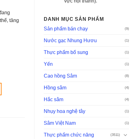
vực nội thành).
 đang
DANH MỤC SẢN PHẨM
thể, tăng
Sản phẩm bán chạy
(9)
Nước gạc Nhung Hươu
(1)
Thực phẩm bổ sung
(1)
Yến
(1)
Cao hồng Sâm
(8)
Hồng sâm
(4)
Hắc sâm
(4)
Nhụy hoa nghệ tây
(1)
Sâm Việt Nam
(1)
Thực phẩm chức năng
(3511)