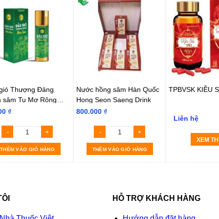
gió Thượng Đảng
Nước hồng sâm Hàn Quốc
TPBVSK KIỀU 
 sâm Tu Mơ Rông
Hong Seon Saeng Drink
 1 chai 10ml)
00
₫
800.000
₫
Liên hệ
XEM T
THÊM VÀO GIỎ HÀNG
THÊM VÀO GIỎ HÀNG
TÔI
HỖ TRỢ KHÁCH HÀNG
 Nhà Thuốc Việt
Hướng dẫn đặt hàng