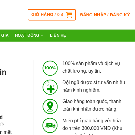
GIỎ HÀNG /
0
₫
ĐĂNG NHẬP / ĐĂNG KÝ
 GIA
HOẠT ĐỘNG
LIÊN HỆ
100% sản phẩm và dịch vụ
in
chất lượng, uy tín.
Đội ngũ dược sĩ tư vấn nhiều
năm kinh nghiệm.
Giao hàng toàn quốc, thanh
toán khi nhận được hàng.
ed
Miễn phí giao hàng với hóa
đề
đơn trên 300.000 VND (Khu
ảm mệt