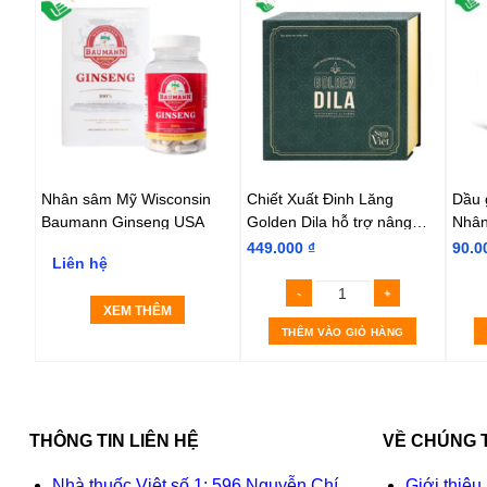
h
Nhân sâm Mỹ Wisconsin
Chiết Xuất Đinh Lăng
Dầu 
Baumann Ginseng USA
Golden Dila hỗ trợ nâng
Nhân
cao sức đề kháng
(Hộp
449.000
₫
90.0
Liên hệ
XEM THÊM
THÊM VÀO GIỎ HÀNG
THÔNG TIN LIÊN HỆ
VỀ CHÚNG 
Nhà thuốc Việt số 1: 596 Nguyễn Chí
Giới thiệu