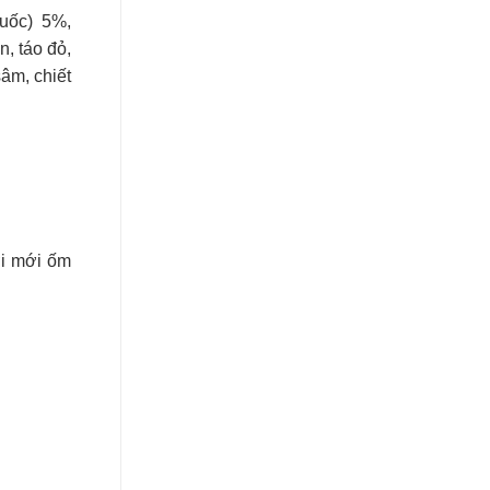
uốc) 5%,
n, táo đỏ,
sâm, chiết
ời mới ốm