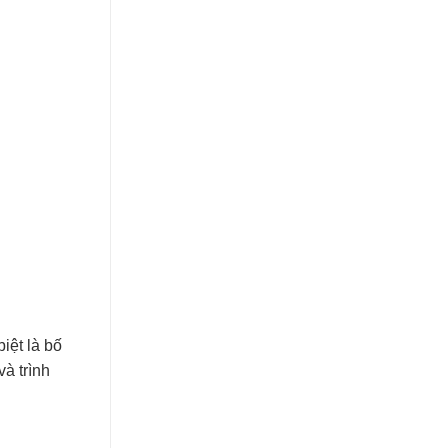
iệt là bố
à trình