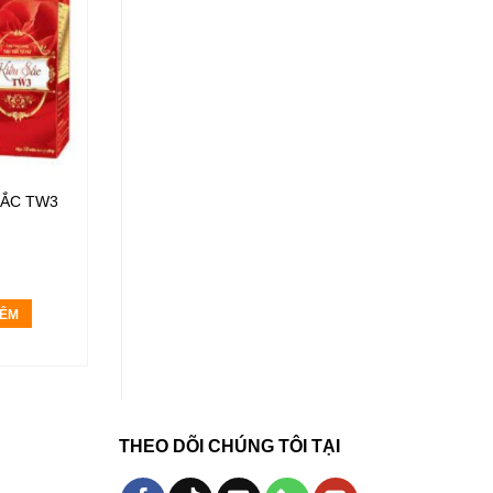
SẮC TW3
Sâm Angela Gold
380.000
₫
HÊM
THÊM VÀO GIỎ HÀNG
THEO DÕI CHÚNG TÔI TẠI