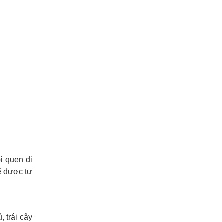
ói quen đi
ể được tư
 trái cây