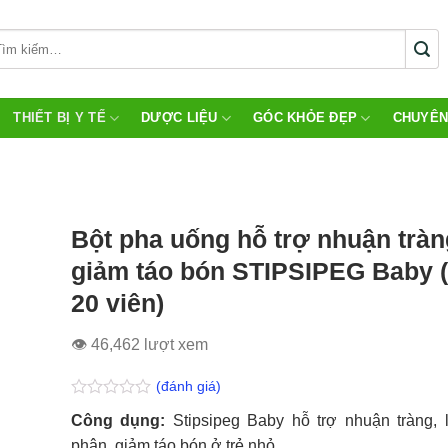
THIẾT BỊ Y TẾ
DƯỢC LIỆU
GÓC KHỎE ĐẸP
CHUYÊN
Bột pha uống hỗ trợ nhuận tràn
giảm táo bón STIPSIPEG Baby 
20 viên)
👁 46,462 lượt xem
(đánh giá)
Được
Công dụng:
Stipsipeg Baby hỗ trợ nhuận tràng,
xếp
hạng
phân, giảm táo bón ở trẻ nhỏ.