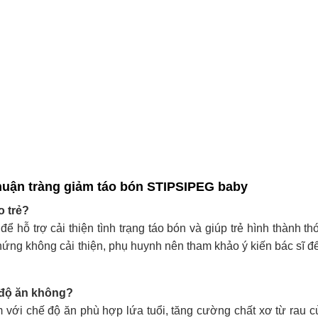
huận tràng giảm táo bón STIPSIPEG baby
o trẻ?
ể hỗ trợ cải thiện tình trạng táo bón và giúp trẻ hình thành th
hứng không cải thiện, phụ huynh nên tham khảo ý kiến bác sĩ đ
ế độ ăn không?
với chế độ ăn phù hợp lứa tuổi, tăng cường chất xơ từ rau củ,