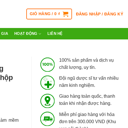
GIỎ HÀNG /
0
₫
ĐĂNG NHẬP / ĐĂNG KÝ
 GIA
HOẠT ĐỘNG
LIÊN HỆ
100% sản phẩm và dịch vụ
g
chất lượng, uy tín.
(hộp
Đội ngũ dược sĩ tư vấn nhiều
năm kinh nghiệm.
Giao hàng toàn quốc, thanh
toán khi nhận được hàng.
Miễn phí giao hàng với hóa
 làm mềm
đơn trên 300.000 VND (Khu