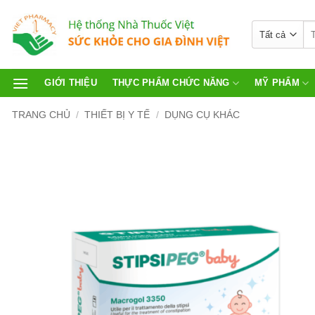
GIỚI THIỆU
THỰC PHẨM CHỨC NĂNG
MỸ PHẨM
TRANG CHỦ
/
THIẾT BỊ Y TẾ
/
DỤNG CỤ KHÁC