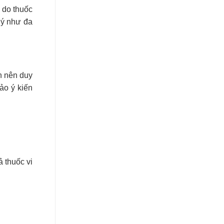
ể do thuốc
 lý như đa
h nên duy
ảo ý kiến
 thuốc vi