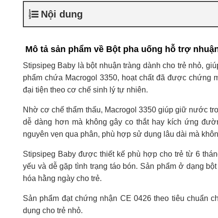
Nội dung
Mô tả sản phẩm về Bột pha uống hỗ trợ nhuậ
Stipsipeg Baby là bột nhuận tràng dành cho trẻ nhỏ, giú
phẩm chứa Macrogol 3350, hoạt chất đã được chứng mi
đại tiện theo cơ chế sinh lý tự nhiên.
Nhờ cơ chế thẩm thấu, Macrogol 3350 giúp giữ nước trong
dễ dàng hơn mà không gây co thắt hay kích ứng đườn
nguyên vẹn qua phân, phù hợp sử dụng lâu dài mà khôn
Stipsipeg Baby được thiết kế phù hợp cho trẻ từ 6 thán
yếu và dễ gặp tình trạng táo bón. Sản phẩm ở dạng bột
hóa hằng ngày cho trẻ.
Sản phẩm đạt chứng nhận CE 0426 theo tiêu chuẩn châ
dụng cho trẻ nhỏ.