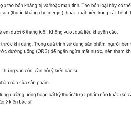
hợp táo bón kháng trị và/hoặc mạn tính. Táo bón loại này có th
inson (thuốc kháng cholinergic), hoặc xuất hiện trong các bệnh
 em dưới 6 tháng tuổi. Không vượt quá liều khuyến cáo.
ĩ trước khi dùng. Trong quá trình sử dụng sản phẩm, người bện
 nước đường uống (ORS) để ngăn ngừa mất nước, nên tham kh
chứng vẫn còn, cần hỏi ý kiến bác sĩ.
 phần nào của sản phẩm.
 dùng đường uống hoặc bất kỳ thuốc/dược phẩm nào khác (kể cả
 ý kiến bác sĩ.