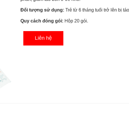
0.0
5
Đối tượng sử dụng:
Trẻ từ 6 tháng tuổi trở lên bị tá
sao
Quy cách đóng gói:
Hộp 20 gói.
Liên hệ