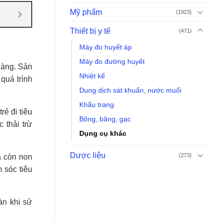
Mỹ phẩm
(1923)
Thiết bị y tế
(471)
Máy đo huyết áp
Máy đo đường huyết
nhàng. Sản
Nhiệt kế
quá trình
Dung dịch sát khuẩn, nước muối
Khẩu trang
rẻ đi tiêu
Bông, băng, gạc
 thải trừ
Dụng cụ khác
Dược liệu
(273)
a còn non
 sóc tiêu
àn khi sử