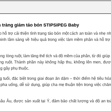
n tràng giảm táo bón STIPSIPEG Baby
p hỗ trợ cải thiện tình trạng táo bón một cách an toàn và nhẹ 
nh lâm sàng về hiệu quả trong việc làm mềm phân và hỗ trợ 
 lòng ruột, làm tăng thể tích và độ mềm của phân, từ đó giúp t
g ruột. Thành phần này không hấp thu, không lên men, được
g gây phụ thuộc.
g tuổi, đặc biệt trong giai đoạn ăn dặm – thời điểm hệ tiêu hó
 pha uống, dễ sử dụng, giúp cha mẹ thuận tiện trong việc chăm
u Âu, được sản xuất tại Ý, đảm bảo chất lượng và độ an to