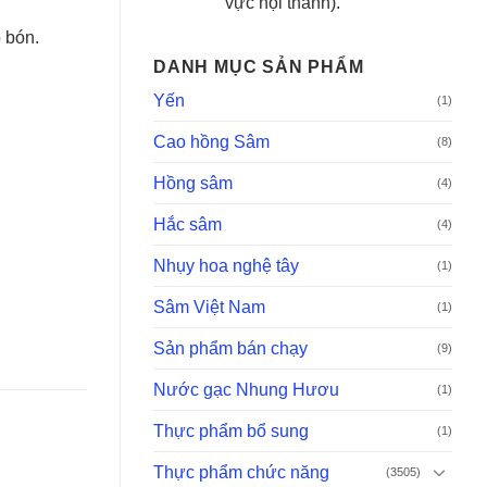
vực nội thành).
o bón.
DANH MỤC SẢN PHẨM
Yến
(1)
Cao hồng Sâm
(8)
Hồng sâm
(4)
Hắc sâm
(4)
Nhụy hoa nghệ tây
(1)
Sâm Việt Nam
(1)
Sản phẩm bán chạy
(9)
Nước gạc Nhung Hươu
(1)
Thực phẩm bổ sung
(1)
Thực phẩm chức năng
(3505)