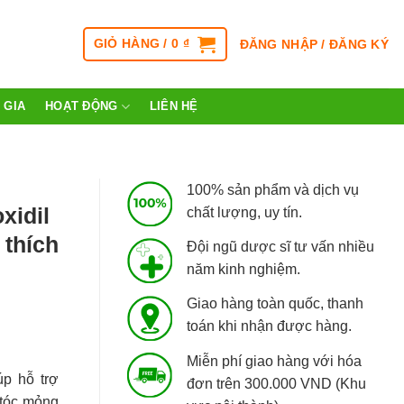
GIỎ HÀNG /
0
₫
ĐĂNG NHẬP / ĐĂNG KÝ
 GIA
HOẠT ĐỘNG
LIÊN HỆ
100% sản phẩm và dịch vụ
xidil
chất lượng, uy tín.
 thích
Đội ngũ dược sĩ tư vấn nhiều
năm kinh nghiệm.
Giao hàng toàn quốc, thanh
toán khi nhận được hàng.
Miễn phí giao hàng với hóa
p hỗ trợ
đơn trên 300.000 VND (Khu
, tóc mỏng