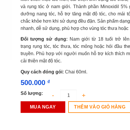
0.0
và rụng tóc ở nam giới. Thành phần Minoxidil 5% 
5
sao
dưỡng nang tóc, hỗ trợ tăng mật độ tóc, cho mái t
chắc khỏe hơn khi sử dụng đều đặn. Sản phẩm dạng
nhanh, dễ sử dụng, phù hợp cho vùng tóc thưa hoặc 
Đối tượng sử dụng:
Nam giới từ 18 tuổi trở lên
trạng rụng tóc, tóc thưa, tóc mỏng hoặc hói đầu the
truyền. Phù hợp với người muốn hỗ trợ kích thích m
cải thiện mật độ tóc.
Quy cách đóng gói:
Chai 60ml.
500.000
₫
Số lượng:
MUA NGAY
THÊM VÀO GIỎ HÀNG