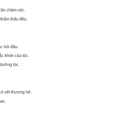
cần chăm sóc.
thẩm thấu đều.
c hói đầu.
ắc khỏe của tóc.
 dưỡng tóc.
có vết thương hở.
mạc.