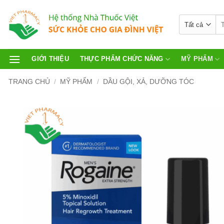
GIỚI THIỆU
THỰC PHẨM CHỨC NĂNG
MỸ PHẨM
TRANG CHỦ
/
MỸ PHẨM
/
DẦU GỘI, XẢ, DƯỠNG TÓC