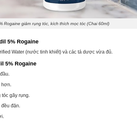
 Rogaine giảm rụng tóc, kích thích mọc tóc (Chai 60ml)
dil 5% Rogaine
rified Water (nước tinh khiết) và các tá dược vừa đủ.
il 5% Rogaine
 đầu.
e hơn.
 tóc gãy rụng.
g đều đặn.
i.