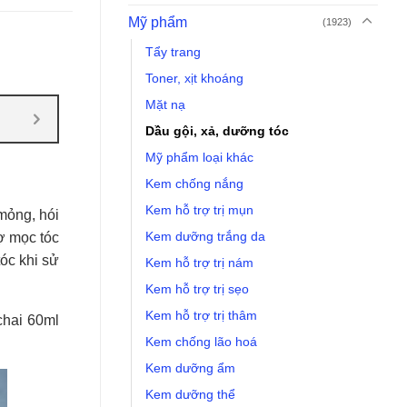
Mỹ phẩm
(1923)
Tẩy trang
Toner, xịt khoáng
Mặt nạ
Dầu gội, xả, dưỡng tóc
Mỹ phẩm loại khác
Kem chống nắng
Kem hỗ trợ trị mụn
mỏng, hói
Kem dưỡng trắng da
ợ mọc tóc
óc khi sử
Kem hỗ trợ trị nám
Kem hỗ trợ trị sẹo
Kem hỗ trợ trị thâm
chai 60ml
Kem chống lão hoá
Kem dưỡng ẩm
Kem dưỡng thể