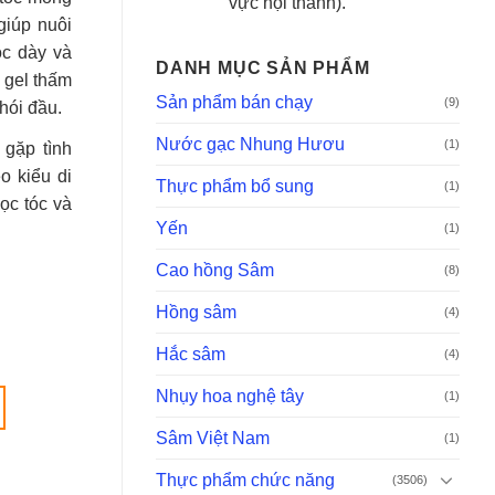
vực nội thành).
giúp nuôi
óc dày và
DANH MỤC SẢN PHẨM
 gel thấm
Sản phẩm bán chạy
(9)
hói đầu.
Nước gạc Nhung Hươu
(1)
 gặp tình
o kiểu di
Thực phẩm bổ sung
(1)
ọc tóc và
Yến
(1)
Cao hồng Sâm
(8)
Hồng sâm
(4)
Hắc sâm
(4)
Nhụy hoa nghệ tây
(1)
Sâm Việt Nam
(1)
Thực phẩm chức năng
(3506)