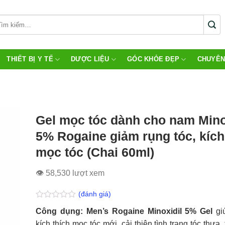
THIẾT BỊ Y TẾ
DƯỢC LIỆU
GÓC KHỎE ĐẸP
CHUYÊN
Gel mọc tóc dành cho nam Mino
5% Rogaine giảm rụng tóc, kích
mọc tóc (Chai 60ml)
👁 58,530 lượt xem
(đánh giá)
Được
Công dụng: Men’s Rogaine Minoxidil 5% Gel
giú
xếp
hạng
kích thích mọc tóc mới, cải thiện tình trạng tóc thưa