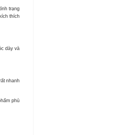
ình trạng
ích thích
óc dày và
rất nhanh
 phẩm phù