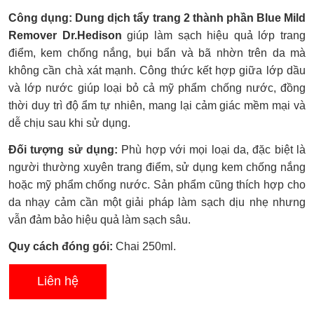
Được
Công dụng: Dung dịch tẩy trang 2 thành phần Blue Mild
xếp
hạng
Remover Dr.Hedison
giúp làm sạch hiệu quả lớp trang
0.0
điểm, kem chống nắng, bụi bẩn và bã nhờn trên da mà
5
sao
không cần chà xát mạnh. Công thức kết hợp giữa lớp dầu
và lớp nước giúp loại bỏ cả mỹ phẩm chống nước, đồng
thời duy trì độ ẩm tự nhiên, mang lại cảm giác mềm mại và
dễ chịu sau khi sử dụng.
Đối tượng sử dụng:
Phù hợp với mọi loại da, đặc biệt là
người thường xuyên trang điểm, sử dụng kem chống nắng
hoặc mỹ phẩm chống nước. Sản phẩm cũng thích hợp cho
da nhạy cảm cần một giải pháp làm sạch dịu nhẹ nhưng
vẫn đảm bảo hiệu quả làm sạch sâu.
Quy cách đóng gói:
Chai 250ml.
Liên hệ