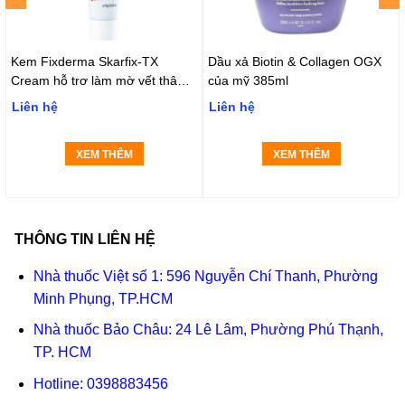
Kem Fixderma Skarfix-TX
Dầu xả Biotin & Collagen OGX
Cream hỗ trợ làm mờ vết thâm,
của mỹ 385ml
đốm đen, nám (15g)
Liên hệ
Liên hệ
XEM THÊM
XEM THÊM
THÔNG TIN LIÊN HỆ
Nhà thuốc Việt số 1: 596 Nguyễn Chí Thanh, Phường
Minh Phụng, TP.HCM
Nhà thuốc Bảo Châu: 24 Lê Lâm, Phường Phú Thạnh,
TP. HCM
Hotline:
0398883456