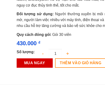
0.0
nguy cơ đục thủy tinh thể, tốt cho mắt.
5
sao
Đối tượng sử dụng:
Người thường xuyên bị mỏi 
mờ, người làm việc nhiều với máy tính, điện thoại và
nhu cầu hỗ trợ tăng cường và bảo vệ sức khỏe cho 
Quy cách đóng gói
: Gói 30 viên
430.000
₫
Số lượng:
MUA NGAY
THÊM VÀO GIỎ HÀNG