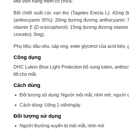
Mỗi viên nang mềm có chứa:
Bột chiết xuất cúc vạn thọ (Tagetes Erecta L): 42mg (
(anthocyanin 35%): 20mg (tương đương anthocyanin: 7m
vitamin E (D-α-tocopherol): 15mg (tương đương vitamin
crocetin): 3mg).
Phụ liệu: dầu oliu, sáp ong, ester glycerol của acid béo, 
Công dụng
DHC Lutein Blue Light Protection bổ sung lutein, anthoc
tốt cho mắt.
Cách dùng
Đối tượng sử dụng: Người mỏi mắt, nhìn mờ, người có
Cách dùng: Uống 1 viên/ngày
Đối tượng sử dụng
Người thường xuyên bị mỏi mắt, nhìn mờ