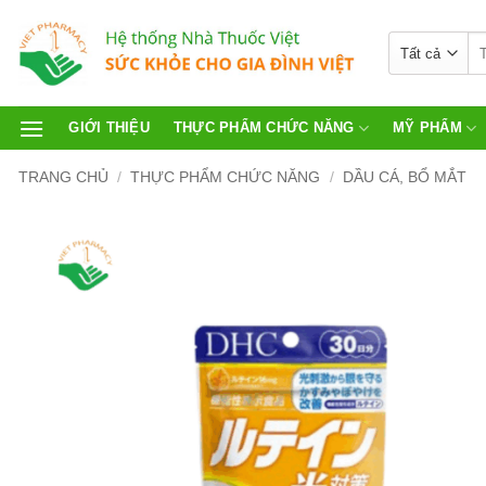
GIỚI THIỆU
THỰC PHẨM CHỨC NĂNG
MỸ PHẨM
TRANG CHỦ
/
THỰC PHẨM CHỨC NĂNG
/
DẦU CÁ, BỔ MẮT