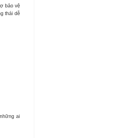
rợ bảo vệ
g thái dễ
 những ai