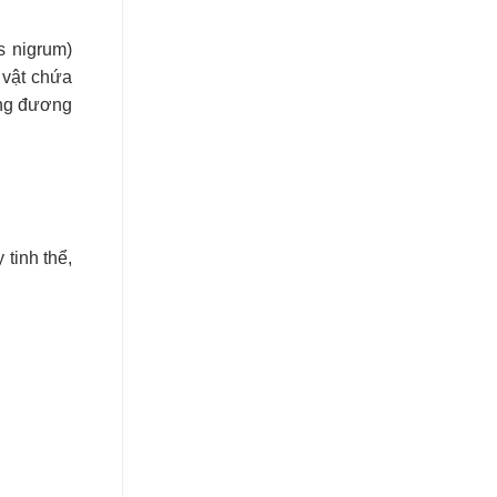
s nigrum)
 vật chứa
ơng đương
 tinh thể,