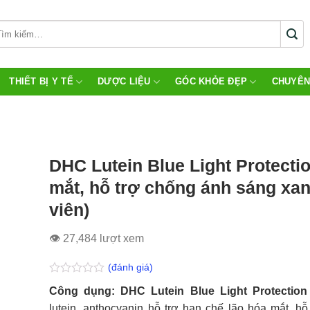
THIẾT BỊ Y TẾ
DƯỢC LIỆU
GÓC KHỎE ĐẸP
CHUYÊN
DHC Lutein Blue Light Protecti
mắt, hỗ trợ chống ánh sáng xan
viên)
👁 27,484 lượt xem
(đánh giá)
Được
Công dụng: DHC Lutein Blue Light Protection
xếp
hạng
lutein, anthocyanin hỗ trợ hạn chế lão hóa mắt, hỗ