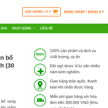
GIỎ HÀNG /
0
₫
ĐĂNG NHẬP / ĐĂNG KÝ
 GIA
HOẠT ĐỘNG
LIÊN HỆ
100% sản phẩm và dịch vụ
on bổ
chất lượng, uy tín.
h (30
Đội ngũ dược sĩ tư vấn nhiều
năm kinh nghiệm.
Giao hàng toàn quốc, thanh
toán khi nhận được hàng.
Miễn phí giao hàng với hóa
bổ sung
đơn trên 300.000 VND (Khu
 trợ giảm