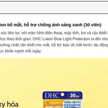
ion bổ mắt, hỗ trợ chống ánh sáng xanh (30 viên)
úc liên tục với màn hình điện thoại, máy tính, tivi và các thiết 
lực theo thời gian. DHC Lutein Blue Light Protection ra đời nh
dưỡng chất cần thiết cho mắt, hỗ trợ bảo vệ mắt trước tác độn
ị lực khỏe mạnh mỗi ngày.