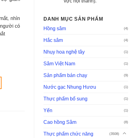
vực nội thành).
mắt, nhìn
DANH MỤC SẢN PHẨM
 người có
Hồng sâm
(4)
mắt
Hắc sâm
(4)
Nhụy hoa nghệ tây
(1)
Sâm Việt Nam
(1)
Sản phẩm bán chạy
(9)
Nước gạc Nhung Hươu
(1)
Thực phẩm bổ sung
(1)
Yến
(1)
Cao hồng Sâm
(8)
Thực phẩm chức năng
(3508)