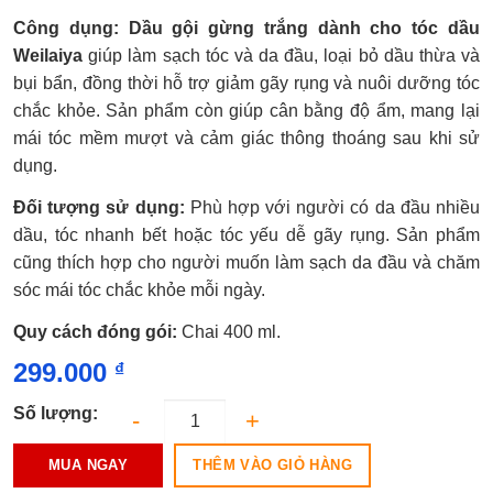
Được
Công dụng: Dầu gội gừng trắng dành cho tóc dầu
xếp
hạng
Weilaiya
giúp làm sạch tóc và da đầu, loại bỏ dầu thừa và
0.0
bụi bẩn, đồng thời hỗ trợ giảm gãy rụng và nuôi dưỡng tóc
5
sao
chắc khỏe. Sản phẩm còn giúp cân bằng độ ẩm, mang lại
mái tóc mềm mượt và cảm giác thông thoáng sau khi sử
dụng.
Đối tượng sử dụng:
Phù hợp với người có da đầu nhiều
dầu, tóc nhanh bết hoặc tóc yếu dễ gãy rụng. Sản phẩm
cũng thích hợp cho người muốn làm sạch da đầu và chăm
sóc mái tóc chắc khỏe mỗi ngày.
Quy cách đóng gói:
Chai 400 ml.
299.000
₫
Số lượng:
THÊM VÀO GIỎ HÀNG
MUA NGAY