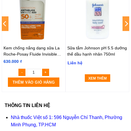
Kem chống nắng dạng sữa La
Sữa tắm Johnson pH 5.5 dưỡng
Roche-Posay Fluide Invisible
thể dầu hạnh nhân 750ml
(Tuýp 50ml)
630.000
₫
Liên hệ
XEM THÊM
THÊM VÀO GIỎ HÀNG
THÔNG TIN LIÊN HỆ
Nhà thuốc Việt số 1: 596 Nguyễn Chí Thanh, Phường
Minh Phụng, TP.HCM