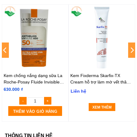
Kem chống nắng dạng sữa La
Kem Fixderma Skarfix-TX
Roche-Posay Fluide Invisible
Cream hỗ trợ làm mờ vết thâm,
(Tuýp 50ml)
đốm đen, nám (15g)
630.000
₫
Liên hệ
XEM THÊM
THÊM VÀO GIỎ HÀNG
THÔNG TIN LIÊN HỆ