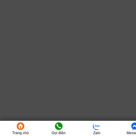
Trang chủ
Gọi điện
Zalo
Mess