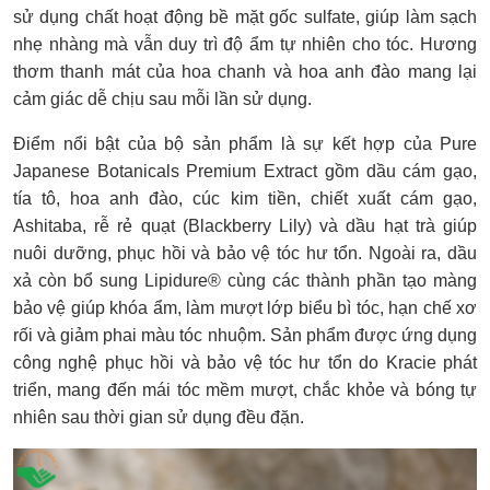
sử dụng chất hoạt động bề mặt gốc sulfate, giúp làm sạch
nhẹ nhàng mà vẫn duy trì độ ẩm tự nhiên cho tóc. Hương
thơm thanh mát của hoa chanh và hoa anh đào mang lại
cảm giác dễ chịu sau mỗi lần sử dụng.
Điểm nổi bật của bộ sản phẩm là sự kết hợp của Pure
Japanese Botanicals Premium Extract gồm dầu cám gạo,
tía tô, hoa anh đào, cúc kim tiền, chiết xuất cám gạo,
Ashitaba, rễ rẻ quạt (Blackberry Lily) và dầu hạt trà giúp
nuôi dưỡng, phục hồi và bảo vệ tóc hư tổn. Ngoài ra, dầu
xả còn bổ sung Lipidure® cùng các thành phần tạo màng
bảo vệ giúp khóa ẩm, làm mượt lớp biểu bì tóc, hạn chế xơ
rối và giảm phai màu tóc nhuộm. Sản phẩm được ứng dụng
công nghệ phục hồi và bảo vệ tóc hư tổn do Kracie phát
triển, mang đến mái tóc mềm mượt, chắc khỏe và bóng tự
nhiên sau thời gian sử dụng đều đặn.