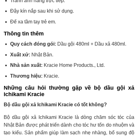
Tránh ánh nắng trực tiếp.
Đậy kín nắp sau khi sử dụng.
Để xa tầm tay trẻ em.
Thông tin thêm
Quy cách đóng gói:
Dầu gội 480ml + Dầu xả 480ml.
Xuất xứ:
Nhật Bản.
Nhà sản xuất:
Kracie Home Products., Ltd.
Thương hiệu:
Kracie.
Những câu hỏi thường gặp về bộ dầu gội xả
Ichikami Kracie
Bộ dầu gội xả Ichikami Kracie có tốt không?
Bộ dầu gội xả Ichikami Kracie là dòng chăm sóc tóc của
Nhật Bản được phát triển dành cho tóc hư tổn do nhuộm và
tạo kiểu. Sản phẩm giúp làm sạch nhẹ nhàng, bổ sung độ