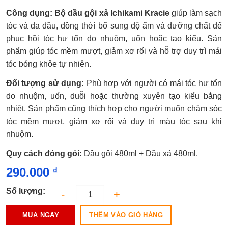
Được
Công dụng: Bộ dầu gội xả Ichikami Kracie
giúp làm sạch
xếp
hạng
tóc và da đầu, đồng thời bổ sung độ ẩm và dưỡng chất để
0.0
phục hồi tóc hư tổn do nhuộm, uốn hoặc tạo kiểu. Sản
5
sao
phẩm giúp tóc mềm mượt, giảm xơ rối và hỗ trợ duy trì mái
tóc bóng khỏe tự nhiên.
Đối tượng sử dụng:
Phù hợp với người có mái tóc hư tổn
do nhuộm, uốn, duỗi hoặc thường xuyên tạo kiểu bằng
nhiệt. Sản phẩm cũng thích hợp cho người muốn chăm sóc
tóc mềm mượt, giảm xơ rối và duy trì màu tóc sau khi
nhuộm.
Quy cách đóng gói:
Dầu gội 480ml + Dầu xả 480ml.
290.000
₫
Số lượng:
THÊM VÀO GIỎ HÀNG
MUA NGAY