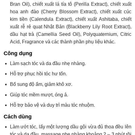
Bran Oil), chiết xuất lá tía tô (Perilla Extract), chiết xuất
hoa anh đào (Cherry Blossom Extract), chiết xuất cúc
kim tiền (Calendula Extract), chiết xuất Ashitaba, chiết
xuất rễ rẻ quạt Nhật Bản (Blackberry Lily Root Extract),
dầu hạt trà (Camellia Seed Oil), Polyquaternium, Citric
Acid, Fragrance và các thành phần phụ liệu khác.
Công dụng
Làm sạch tóc và da đầu nhẹ nhàng.
Hỗ trợ phục hồi tóc hư tổn.
Bổ sung độ ẩm, giảm khô xơ.
Giúp tóc mềm mượt, óng ả.
Hỗ trợ bảo vệ và duy trì màu tóc nhuộm.
Cách dùng
Làm ướt tóc, lấy một lượng dầu gội vừa đủ thoa đều lên
tóc và da đầu, massage nhẹ nhàng khoảng 2 – 3 phút rồi