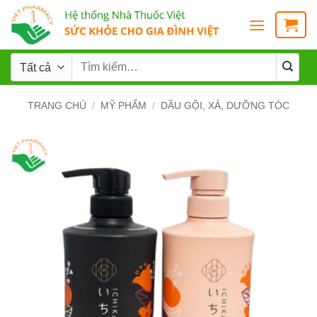
TRANG CHỦ
/
MỸ PHẨM
/
DẦU GỘI, XẢ, DƯỠNG TÓC