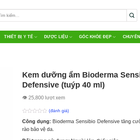
THIẾT BỊ Y TẾ
DƯỢC LIỆU
GÓC KHỎE ĐẸP
CHUYÊN
Kem dưỡng ẩm Bioderma Sensi
Defensive (tuýp 40 ml)
👁 25,800 lượt xem
(đánh giá)
Được
Công dụng:
Bioderma Sensibio Defensive tăng cư
xếp
hạng
rào bảo vệ da.
0.0
5