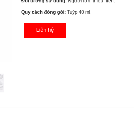
Đối tượng sử dụng:
Người lớn, thiếu niên.
sao
Quy cách đóng gói:
Tuýp 40 ml.
Liên hệ