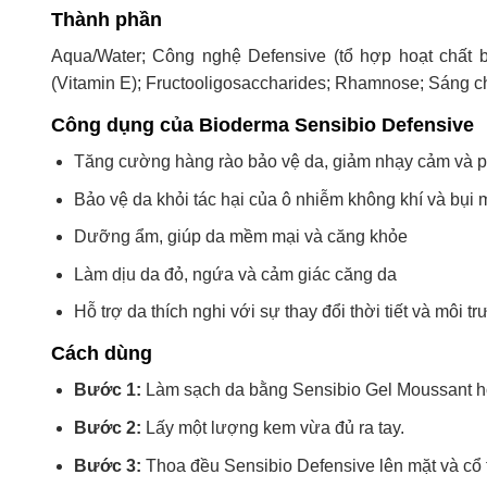
Thành phần
Aqua/Water; Công nghệ Defensive (tổ hợp hoạt chất bảo
(Vitamin E); Fructooligosaccharides; Rhamnose; Sáng c
Công dụng của Bioderma Sensibio Defensive
Tăng cường hàng rào bảo vệ da, giảm nhạy cảm và 
Bảo vệ da khỏi tác hại của ô nhiễm không khí và bụi 
Dưỡng ẩm, giúp da mềm mại và căng khỏe
Làm dịu da đỏ, ngứa và cảm giác căng da
Hỗ trợ da thích nghi với sự thay đổi thời tiết và môi t
Cách dùng
Bước 1:
Làm sạch da bằng Sensibio Gel Moussant h
Bước 2:
Lấy một lượng kem vừa đủ ra tay.
Bước 3:
Thoa đều Sensibio Defensive lên mặt và cổ t