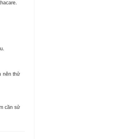
thacare.
u.
n nên thử
ảm cần sử