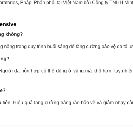
atories, Pháp. Phân phối tại Việt Nam bởi Công ty TNHH Min
ensive
ắng không?
nắng trong quy trình buổi sáng để tăng cường bảo vệ da tối ư
ông?
gười da hỗn hợp có thể dùng ở vùng má khô hơn, tuy nhiê
ve?
u tiên. Hiệu quả tăng cường hàng rào bảo vệ và giảm nhạy c