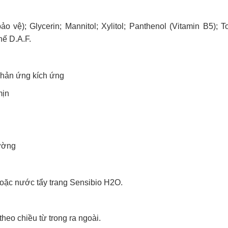
 vệ); Glycerin; Mannitol; Xylitol; Panthenol (Vitamin B5); T
hế D.A.F.
phản ứng kích ứng
mịn
rường
oặc nước tẩy trang Sensibio H2O.
heo chiều từ trong ra ngoài.