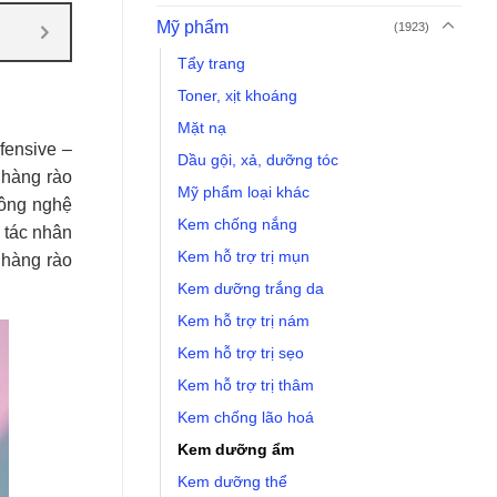
Mỹ phẩm
(1923)
Tẩy trang
Toner, xịt khoáng
Mặt nạ
fensive –
Dầu gội, xả, dưỡng tóc
 hàng rào
Mỹ phẩm loại khác
Công nghệ
Kem chống nắng
c tác nhân
Kem hỗ trợ trị mụn
 hàng rào
Kem dưỡng trắng da
Kem hỗ trợ trị nám
Kem hỗ trợ trị sẹo
Kem hỗ trợ trị thâm
Kem chống lão hoá
Kem dưỡng ẩm
Kem dưỡng thể