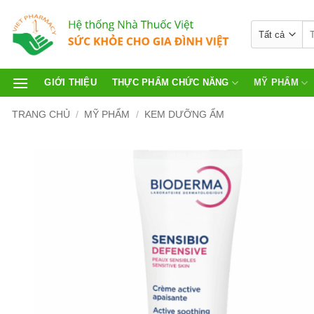
GIỚI THIỆU
THỰC PHẨM CHỨC NĂNG
MỸ PHẨM
TRANG CHỦ
/
MỸ PHẨM
/
KEM DƯỠNG ẨM