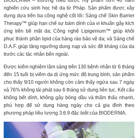
BIODERMA – thương hiệu dược mỹ phẩm hơn 40 năm
nghiên cứu sinh học hệ da từ Pháp. Sản phẩm được xây
dựng dựa trên ba công nghệ cốt lõi: Sáng chế Skin Barrier
Therapy™ giúp hạn chế sự bám dính của vi khuẩn gây kích
ứng trên bề mặt da; Công nghệ Lipigenium™ giúp khôi
phục thành phần lipid của hàng rào bảo vệ da; và Sáng chế
D.A.F. giúp tăng ngưỡng dung nạp và sức đề kháng của da
trước các tác nhân bên ngoài.
Được kiểm nghiệm lâm sàng trên 130 bệnh nhân từ 6 tháng
đến 15 tuổi bị viêm da dị ứng mức độ trung bình, sản phẩm
cho thấy 9/10 người không còn cảm thấy ngứa sau 7 ngày
và 76% không tái phát sau 6 tháng sử dụng liên tục. Kết cấu
không bết dính, không gây bóng dầu và thẩm thấu nhanh,
phù hợp để sử dụng hàng ngày cho cả gia đình theo
phương pháp liều lượng 3.6.9 đặc biệt của BIODERMA.