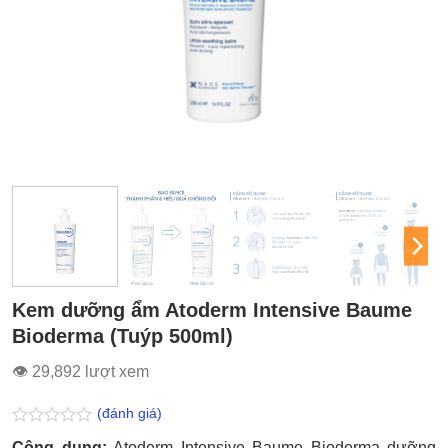
Kem dưỡng ẩm Atoderm Intensive Baume
Bioderma (Tuýp 500ml)
👁 29,892 lượt xem
(đánh giá)
Được
Công dụng:
Atoderm Intensive Baume Bioderma dưỡng