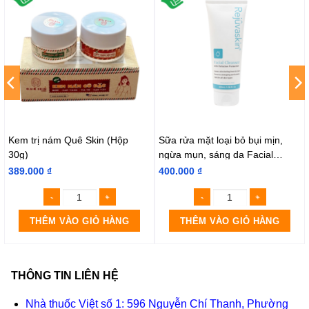
Kem trị nám Quê Skin (Hộp
Sữa rửa mặt loại bỏ bụi mịn,
30g)
ngừa mụn, sáng da Facial
Cleanser (Tuýp 100ml)
389.000
₫
400.000
₫
THÊM VÀO GIỎ HÀNG
THÊM VÀO GIỎ HÀNG
THÔNG TIN LIÊN HỆ
Nhà thuốc Việt số 1: 596 Nguyễn Chí Thanh, Phường