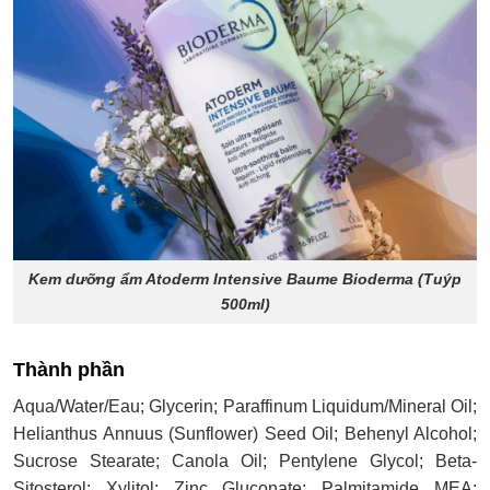
Kem dưỡng ẩm Atoderm Intensive Baume Bioderma (Tuýp
500ml)
Thành phần
Aqua/Water/Eau; Glycerin; Paraffinum Liquidum/Mineral Oil;
Helianthus Annuus (Sunflower) Seed Oil; Behenyl Alcohol;
Sucrose Stearate; Canola Oil; Pentylene Glycol; Beta-
Sitosterol; Xylitol; Zinc Gluconate; Palmitamide MEA;