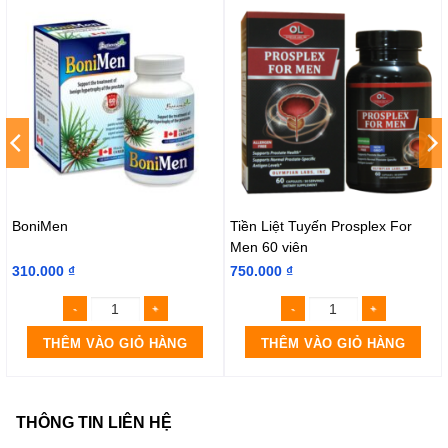
BoniMen
Tiền Liệt Tuyến Prosplex For
Men 60 viên
310.000
₫
750.000
₫
THÊM VÀO GIỎ HÀNG
THÊM VÀO GIỎ HÀNG
THÔNG TIN LIÊN HỆ