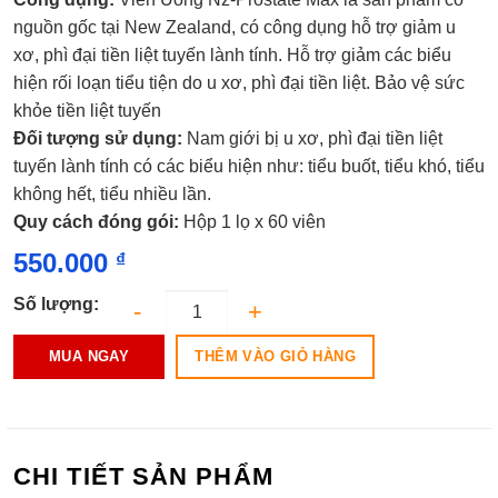
xếp
hạng
nguồn gốc tại New Zealand, có công dụng hỗ trợ giảm u
0.0
xơ, phì đại tiền liệt tuyến lành tính. Hỗ trợ giảm các biểu
5
sao
hiện rối loạn tiểu tiện do u xơ, phì đại tiền liệt. Bảo vệ sức
khỏe tiền liệt tuyến
Đối tượng sử dụng:
Nam giới bị u xơ, phì đại tiền liệt
tuyến lành tính có các biểu hiện như: tiểu buốt, tiểu khó, tiểu
không hết, tiểu nhiều lần.
Quy cách đóng gói:
Hộp 1 lọ x 60 viên
550.000
₫
Số lượng:
THÊM VÀO GIỎ HÀNG
MUA NGAY
CHI TIẾT SẢN PHẨM