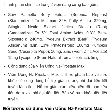
Thành phần chính có trong 2 viên nang cứng bao gồm:
Saw Palmetto Berry Extract (Serenoa Repens)
(Standardized To Minimum 85% Fatty Acids): 320mg,
Stinging Nettle Extract (Urtica Dioica) (Root)
(Standardized To 5% Total Amino Acids, 0.8% Beta-
Sitosterol): 240mg, Pygeum Extract (Bark) (Pygeum
Africanum) (Min. 13% Phytosterols) 100mg Pumpkin
Seed (Cucurbita Pepo): 50mg, Zinc (From Zinc Acetate)
15mg Lycopene (From Natural Tomato Extract): 5mg
Công dụng của Viên Uống Nz-Prostate Max
Viên Uống Nz-Prostate Max là thực phẩm bảo vệ sức
khỏe có công dụng hỗ trợ giảm u xơ, phì đại tiền liệt
tuyến lành tính. Hỗ trợ giảm các biểu hiện rối loạn tiểu
tiện do u xơ, phì đại tiền liệt. Bảo vệ sức khỏe tiền liệt
tuyến.
Đối tượng sử dụng Viên Uống Nz-Prostate Max