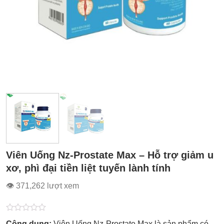
Viên Uống Nz-Prostate Max – Hỗ trợ giảm u
xơ, phì đại tiền liệt tuyến lành tính
👁 371,262 lượt xem
Được
Công dụng:
Viên Uống Nz-Prostate Max là sản phẩm có