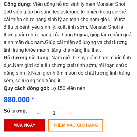
Được
Công dụng:
Viên uống hỗ trợ sinh lý nam Monster Shot
xếp
hạng
150 viên giúp bổ sung testosterone tự nhiên trong cơ thể,
0.0
cải thiện chức năng sinh lý an toàn cho nam giới. Hỗ trợ
5
sao
điều trị bệnh yếu sinh lý, xuất tinh sớm. Monster Shot là
thực phẩm chức năng của hãng Fujina, giúp làm chậm quá
trình mãn dục nam.Giúp cải thiện số lượng và chất lượng
tinh trùng khỏe mạnh, tăng khả năng thụ thai.
Đối tượng sử dụng:
Nam giới bị suy giảm ham muốn tình
dục.Nam giới có triệu chứng xuất tinh sớm, rối loạn chức
năng sinh lý.Nam giới hiếm muộn do chất lượng tinh trùng
kém, số lượng tinh trùng ít
Quy cách đóng gói:
Lọ 150 viên nén
880.000
₫
Số lượng:
THÊM VÀO GIỎ HÀNG
MUA NGAY