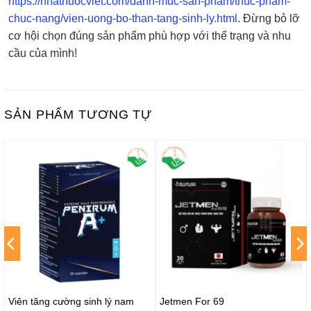
https://nhathuocviet.com/danh-muc-san-pham/thuc-pham-
chuc-nang/vien-uong-bo-than-tang-sinh-ly.html
. Đừng bỏ lỡ
cơ hội chọn đúng sản phẩm phù hợp với thể trạng và nhu
cầu của mình!
SẢN PHẨM TƯƠNG TỰ
Viên tăng cường sinh lý nam
Jetmen For 69