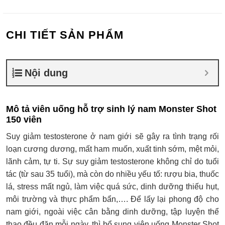
CHI TIẾT SẢN PHẨM
Nội dung
Mô tả viên uống hỗ trợ sinh lý nam Monster Shot
150 viên
Suy giảm testosterone ở nam giới sẽ gây ra tình trạng rối
loạn cương dương, mất ham muốn, xuất tinh sớm, mệt mỏi,
lãnh cảm, tự ti. Sự suy giảm testosterone không chỉ do tuổi
tác (từ sau 35 tuổi), mà còn do nhiều yếu tố: rượu bia, thuốc
lá, stress mất ngủ, làm việc quá sức, dinh dưỡng thiếu hụt,
môi trường và thực phẩm bẩn,…. Để lấy lại phong độ cho
nam giới, ngoài việc cân bằng dinh dưỡng, tập luyện thể
thao đều đặn mỗi ngày, thì bổ sung viên uống Monster Shot