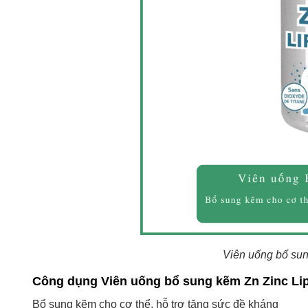
Viên uống bổ sun
Công dụng Viên uống bổ sung kẽm Zn Zinc Li
Bổ sung kẽm cho cơ thể, hỗ trợ tăng sức đề kháng