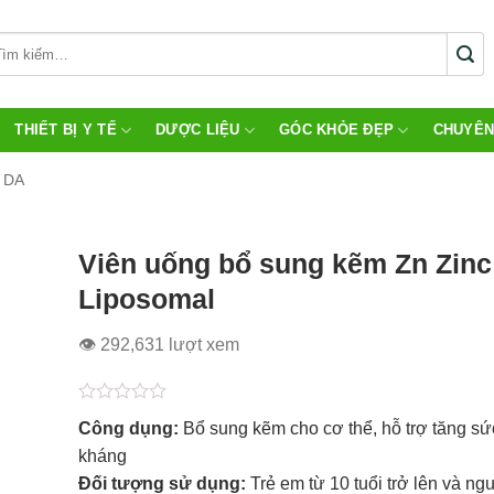
THIẾT BỊ Y TẾ
DƯỢC LIỆU
GÓC KHỎE ĐẸP
CHUYÊN
 DA
Viên uống bổ sung kẽm Zn Zinc
Liposomal
👁 292,631 lượt xem
Được
Công dụng:
Bổ sung kẽm cho cơ thể, hỗ trợ tăng sứ
xếp
hạng
kháng
0.0
Đối tượng sử dụng:
Trẻ em từ 10 tuổi trở lên và ng
5