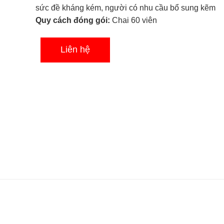
sao
sức đề kháng kém, người có nhu cầu bổ sung kẽm
Quy cách đóng gói:
Chai 60 viên
Liên hệ