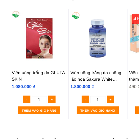
-4
Viên uống trắng da GLUTA
Viên uống trắng da chống
Viên
rợ
SKIN
lão hoá Sakura White
thâm
Advance L-Glutathione
1.080.000
₫
1.800.000
₫
490.
Complex 1600mg
THÊM VÀO GIỎ HÀNG
THÊM VÀO GIỎ HÀNG