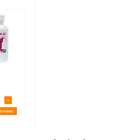
Viên trắng hồng da
Collagen Tây Thi
400.000
₫
IỎ HÀNG
THÊM VÀO GIỎ HÀNG