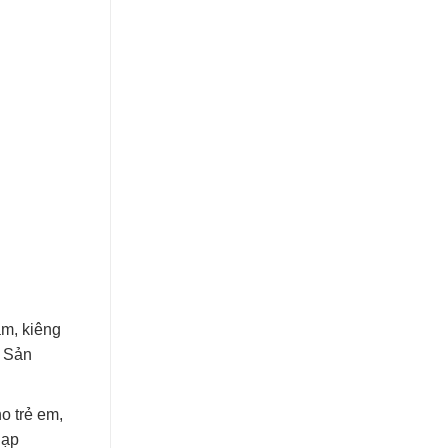
ảm, kiêng
. Sản
o trẻ em,
nạp