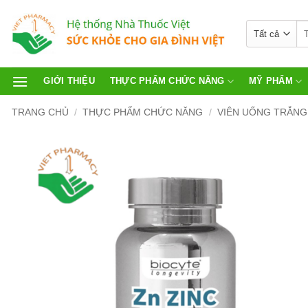
GIỚI THIỆU
THỰC PHẨM CHỨC NĂNG
MỸ PHẨM
TRANG CHỦ
/
THỰC PHẨM CHỨC NĂNG
/
VIÊN UỐNG TRẮNG