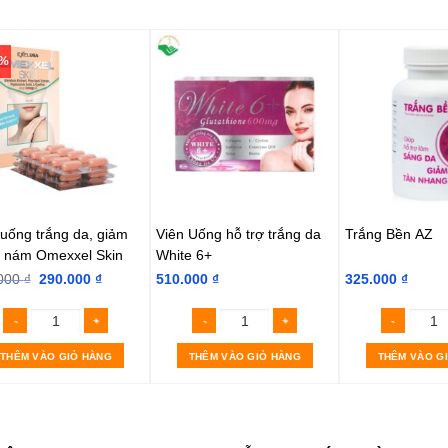
1%
 uống trắng da, giảm
Viên Uống hỗ trợ trắng da
Trắng Bền AZ
 nám Omexxel Skin
White 6+
000
₫
290.000
₫
510.000
₫
325.000
₫
THÊM VÀO GIỎ HÀNG
THÊM VÀO GIỎ HÀNG
THÊM VÀO G