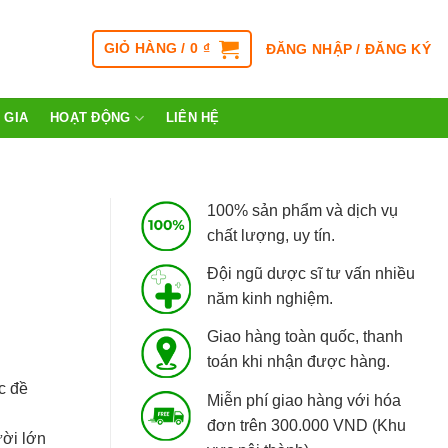
GIỎ HÀNG /
0
₫
ĐĂNG NHẬP / ĐĂNG KÝ
 GIA
HOẠT ĐỘNG
LIÊN HỆ
100% sản phẩm và dịch vụ
chất lượng, uy tín.
Đội ngũ dược sĩ tư vấn nhiều
năm kinh nghiệm.
Giao hàng toàn quốc, thanh
toán khi nhận được hàng.
c đề
Miễn phí giao hàng với hóa
đơn trên 300.000 VND (Khu
ười lớn