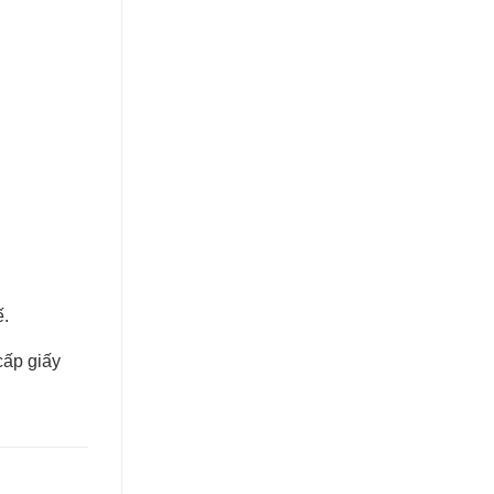
ế.
cấp giấy