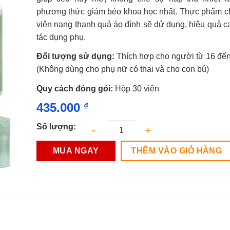
0.0
phương thức giảm béo khoa học nhất. Thực phẩm 
5
sao
viên nang thanh quả áo đình sẽ dử dụng, hiệu quả c
tác dụng phụ.
Đối tượng sử dụng:
Thích hợp cho người từ 16 đến
(Không dùng cho phụ nữ có thai và cho con bú)
Quy cách đóng gói:
Hộp 30 viên
435.000
₫
Số lượng:
MUA NGAY
THÊM VÀO GIỎ HÀNG