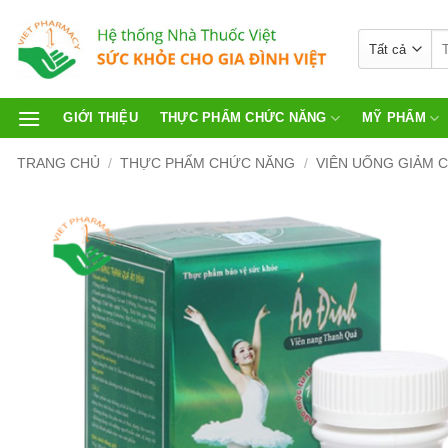
GIỚI THIỆU
THỰC PHẨM CHỨC NĂNG
MỸ PHẨM
TRANG CHỦ
/
THỰC PHẨM CHỨC NĂNG
/
VIÊN UỐNG GIẢM 