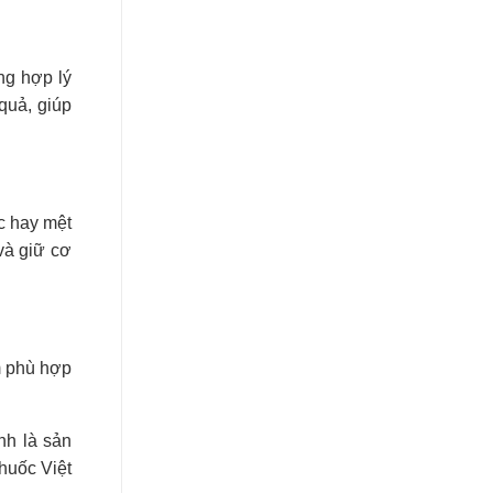
ng hợp lý
quả, giúp
c hay mệt
và giữ cơ
m phù hợp
nh là sản
huốc Việt