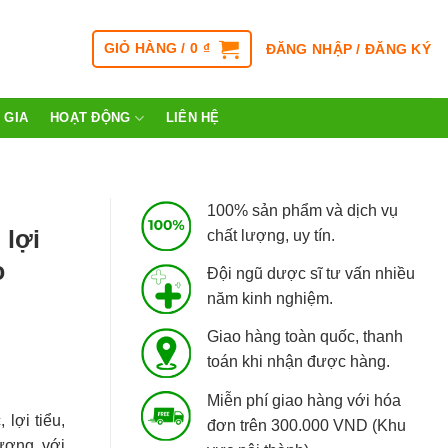
GIỎ HÀNG /
0
₫
ĐĂNG NHẬP / ĐĂNG KÝ
 GIA
HOẠT ĐỘNG
LIÊN HỆ
100% sản phẩm và dịch vụ
 lợi
chất lượng, uy tín.
o
Đội ngũ dược sĩ tư vấn nhiều
năm kinh nghiệm.
Giao hàng toàn quốc, thanh
toán khi nhận được hàng.
Miễn phí giao hàng với hóa
 lợi tiểu,
đơn trên 300.000 VND (Khu
ượng với