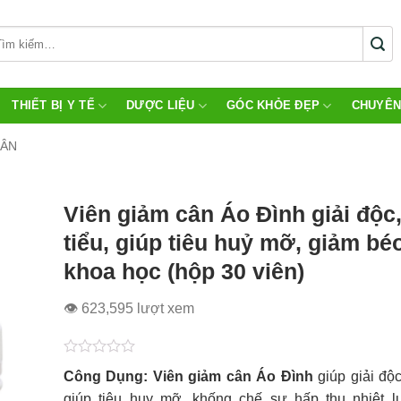
THIẾT BỊ Y TẾ
DƯỢC LIỆU
GÓC KHỎE ĐẸP
CHUYÊN
CÂN
Viên giảm cân Áo Đình giải độc,
tiểu, giúp tiêu huỷ mỡ, giảm bé
khoa học (hộp 30 viên)
👁 623,595 lượt xem
Được
Công Dụng:
Viên giảm cân Áo Đình
giúp giải độc,
xếp
hạng
giúp tiêu huy mỡ, khống chế sự hấp thu nhiệt l