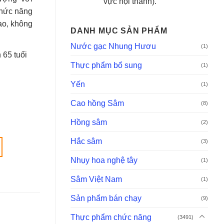
vực nội thành).
chức năng
ao, không
DANH MỤC SẢN PHẨM
Nước gạc Nhung Hươu
(1)
 65 tuổi
Thực phẩm bổ sung
(1)
Yến
(1)
Cao hồng Sâm
(8)
Hồng sâm
(2)
Hắc sâm
(3)
Nhụy hoa nghệ tây
(1)
Sâm Việt Nam
(1)
Sản phẩm bán chạy
(9)
Thực phẩm chức năng
(3491)