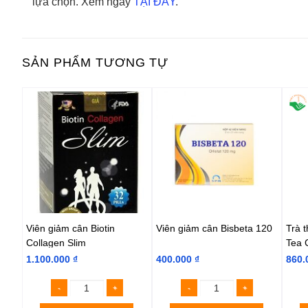
lựa chọn. Xem ngay
TẠI ĐÂY
.
SẢN PHẨM TƯƠNG TỰ
Viên giảm cân Biotin
Viên giảm cân Bisbeta 120
Trà 
Collagen Slim
Tea 
1.100.000
₫
400.000
₫
860.