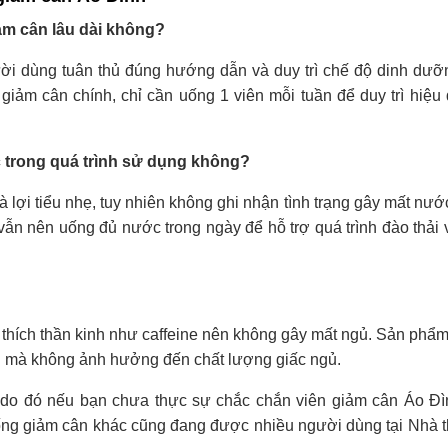
ảm cân lâu dài không?
ời dùng tuân thủ đúng hướng dẫn và duy trì chế độ dinh dưỡ
ảm cân chính, chỉ cần uống 1 viên mỗi tuần để duy trì hiệu 
 trong quá trình sử dụng không?
 lợi tiểu nhẹ, tuy nhiên không ghi nhận tình trạng gây mất nướ
n nên uống đủ nước trong ngày để hỗ trợ quá trình đào thải 
thích thần kinh như caffeine nên không gây mất ngủ. Sản phẩ
ên mà không ảnh hưởng đến chất lượng giấc ngủ.
 do đó nếu bạn chưa thực sự chắc chắn viên giảm cân Áo Đì
ng giảm cân khác cũng đang được nhiều người dùng tại Nhà t