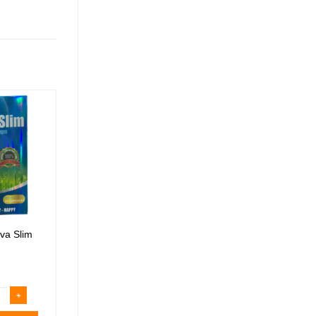
va Slim
Cà Phê Giảm Cân Green
Coffee
350.000
₫