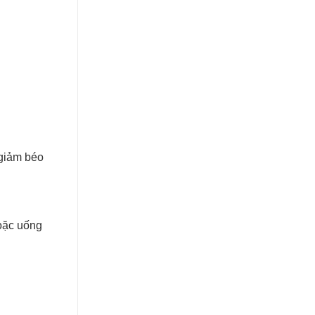
 giảm béo
oặc uống