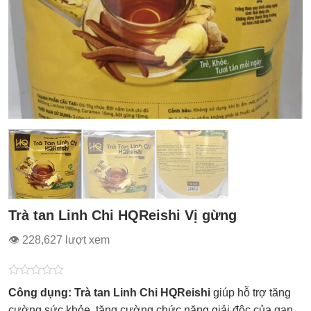
Trà tan Linh Chi HQReishi Vị gừng
👁 228,627 lượt xem
Được
Công dụng: Trà tan Linh Chi HQReishi
giúp hỗ trợ tăng
xếp
hạng
cường sức khỏe, tăng cường chức năng giải độc của gan,