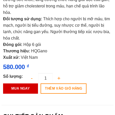
0.0
hỗ trợ giảm cholesterol trong máu, hạn chế quá trình lão
5
sao
hóa.
Đối tượng sử dụng:
Thích hợp cho người bị mỡ máu, tim
mạch, người bị tiểu đường, suy nhược cơ thể, người bị
lạnh, chức năng gan yếu. Người thường tiếp xúc rượu bia,
hóa chất.
Đóng gói:
Hộp 6 gói
Thương hiệu:
HQGano
Xuất xứ:
Việt Nam
580.000
₫
Số lượng:
THÊM VÀO GIỎ HÀNG
MUA NGAY