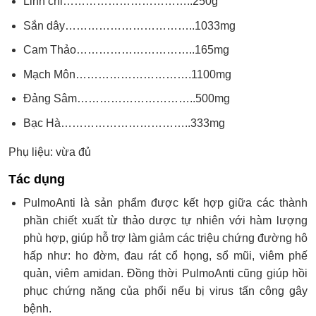
Linh chi……………………………..250g
Sắn dây……………………………..1033mg
Cam Thảo…………………………..165mg
Mạch Môn………………………….1100mg
Đảng Sâm…………………………..500mg
Bạc Hà……………………………..333mg
Phụ liệu: vừa đủ
Tác dụng
PulmoAnti là sản phẩm được kết hợp giữa các thành
phần chiết xuất từ thảo dược tự nhiên với hàm lượng
phù hợp, giúp hỗ trợ làm giảm các triệu chứng đường hô
hấp như: ho đờm, đau rát cổ họng, sổ mũi, viêm phế
quản, viêm amidan. Đồng thời PulmoAnti cũng giúp hồi
phục chứng năng của phổi nếu bị virus tấn công gây
bệnh.