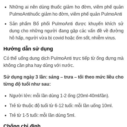
Những ai nên dùng thuốc giảm ho đờm, viêm phế quản
PulmoAntihuốc giảm ho đờm, viêm phế quản PulmoAnti
Sản phẩm Bổ phổi PulmoAnti được khuyến khích sử
dụng cho những người đang gặp các vấn đề về đường
hô hấp, người vừa bị covid hoặc ốm sốt, nhiễm virus.
Hướng dẫn sử dụng
Có thể uống dung dịch PulmoAnti trực tiếp từ ống đựng mà
không cần pha hay dùng với nước.
Sử dụng ngày 3 lần: sáng – trưa – tối theo mức liều cho
từng độ tuổi như sau:
Người lớn: mỗi lần dùng 1-2 ống (20ml-40ml/lần).
Trẻ từ thuộc độ tuổi từ 6-12 tuổi: mỗi lần uống 10ml.
Trẻ từ 1-5 tuổi: mỗi lần dùng 5ml.
Chống chỉ định