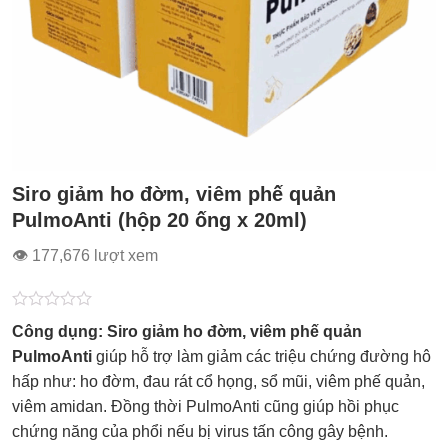
Siro giảm ho đờm, viêm phế quản
PulmoAnti (hộp 20 ống x 20ml)
👁 177,676 lượt xem
Được
Công dụng:
Siro giảm ho đờm, viêm phế quản
xếp
hạng
PulmoAnti
giúp hỗ trợ làm giảm các triệu chứng đường hô
0.0
hấp như: ho đờm, đau rát cổ họng, sổ mũi, viêm phế quản,
5
sao
viêm amidan. Đồng thời PulmoAnti cũng giúp hồi phục
chứng năng của phổi nếu bị virus tấn công gây bệnh.