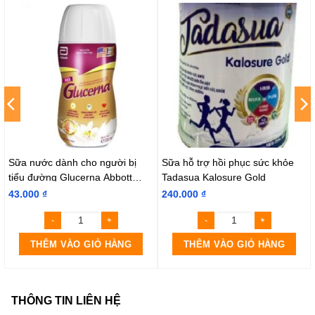
Sữa nước dành cho người bị
Sữa hỗ trợ hồi phục sức khỏe
tiểu đường Glucerna Abbott
Tadasua Kalosure Gold
hương Vani
43.000
₫
240.000
₫
THÊM VÀO GIỎ HÀNG
THÊM VÀO GIỎ HÀNG
THÔNG TIN LIÊN HỆ