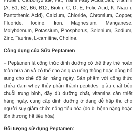
Protein, Carbohydrate, Fat, Trans Fatty Acids,Salt, Vitamin
(A, B1, B2, B6, B12, Biotin, C, D, E, Folic Acid, K, Niacin,
Pantothenic Acid), Calcium, Chloride, Chromium, Copper,
Fluoride, Iodine, Iron, Magnesium, Manganese,
Molybdenum, Potassium, Phosphorus, Selenium, Sodium,
Zinc, Taurine, L-carnitine, Choline.
Công dụng của Sữa Peptamen
– Peptamen là công thức dinh dưỡng có thể thay thế hoàn
toàn bữa ăn và có thể cho ăn qua uống thông hoặc dùng bổ
sung cho chế độ ăn hằng ngày. Sản phẩm với công thức
chứa đạm whey thủy phân thành peptides, giàu chất béo
chuỗi trung bình, đầy đủ dưỡng chất, vitamins cần thiết
hàng ngày, cung cấp dinh dưỡng ở dạng dễ hấp thu cho
người suy giảm chức năng tiêu hóa (do bị bệnh nặng hoặc
tổn thương hệ tiêu hóa).
Đối tượng sử dụng Peptamen: