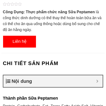
Được
Công Dụng: Thực phẩm chức năng Sữa Peptamen
là
xếp
hạng
công thức dinh dưỡng có thể thay thế hoàn toàn bữa ăn và
0.0
có thể cho ăn qua uống thông hoặc dùng bổ sung cho chế
5
sao
độ ăn hằng ngày.
Liên hệ
CHI TIẾT SẢN PHẨM
Nội dung
Thành phần Sữa Peptamen