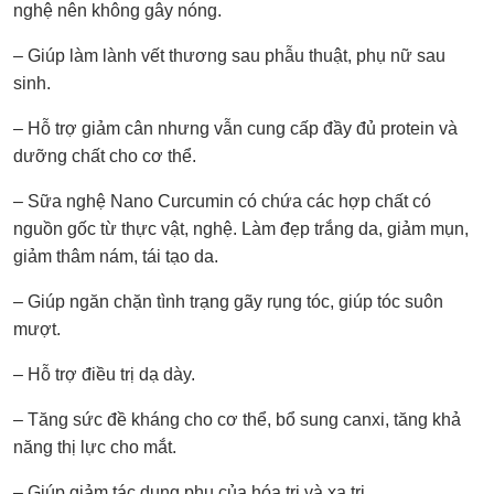
nghệ nên không gây nóng.
– Giúp làm lành vết thương sau phẫu thuật, phụ nữ sau
sinh.
– Hỗ trợ giảm cân nhưng vẫn cung cấp đầy đủ protein và
dưỡng chất cho cơ thể.
– Sữa nghệ Nano Curcumin có chứa các hợp chất có
nguồn gốc từ thực vật, nghệ. Làm đẹp trắng da, giảm mụn,
giảm thâm nám, tái tạo da.
– Giúp ngăn chặn tình trạng gãy rụng tóc, giúp tóc suôn
mượt.
– Hỗ trợ điều trị dạ dày.
– Tăng sức đề kháng cho cơ thể, bổ sung canxi, tăng khả
năng thị lực cho mắt.
– Giúp giảm tác dụng phụ của hóa trị và xạ trị.