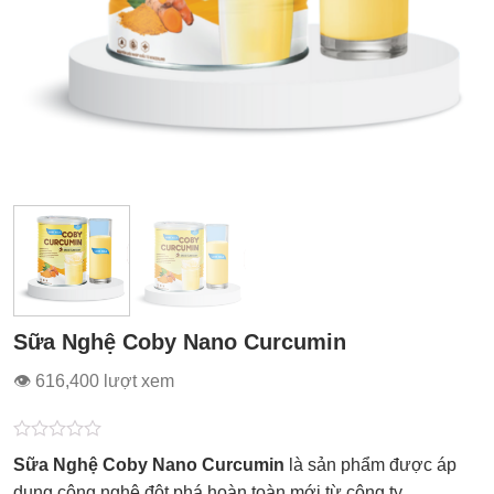
Sữa Nghệ Coby Nano Curcumin
👁 616,400 lượt xem
Được
Sữa Nghệ Coby Nano Curcumin
là sản phẩm được áp
xếp
hạng
dụng công nghệ đột phá hoàn toàn mới từ công ty