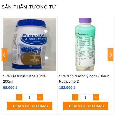
SẢN PHẨM TƯƠNG TỰ
Sữa Fresubin 2 Kcal Fibre
Sữa dinh dưỡng y học B.Braun
200ml
Nutricomp D
98.000
₫
182.000
₫
THÊM VÀO GIỎ HÀNG
THÊM VÀO GIỎ HÀNG