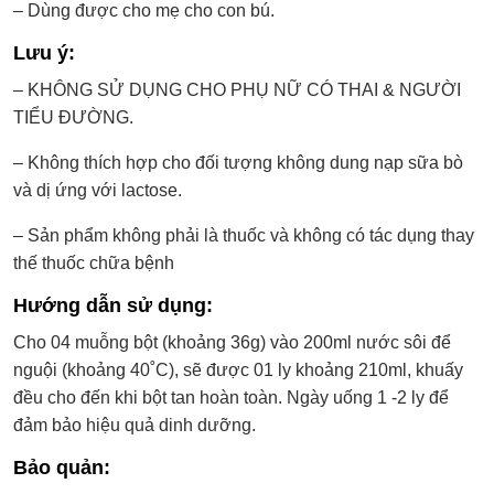
– Dùng được cho mẹ cho con bú.
Lưu ý:
– KHÔNG SỬ DỤNG CHO PHỤ NỮ CÓ THAI & NGƯỜI
TIỂU ĐƯỜNG.
– Không thích hợp cho đối tượng không dung nạp sữa bò
và dị ứng với lactose.
– Sản phẩm không phải là thuốc và không có tác dụng thay
thế thuốc chữa bệnh
Hướng dẫn sử dụng:
Cho 04 muỗng bột (khoảng 36g) vào 200ml nước sôi để
nguội (khoảng 40˚C), sẽ được 01 ly khoảng 210ml, khuấy
đều cho đến khi bột tan hoàn toàn. Ngày uống 1 -2 ly để
đảm bảo hiệu quả dinh dưỡng.
Bảo quản: