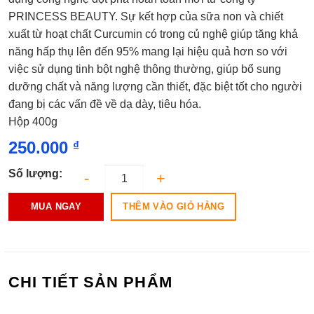
0.0
PRINCESS BEAUTY. Sự kết hợp của sữa non và chiết
5
sao
xuất từ hoạt chất Curcumin có trong củ nghệ giúp tăng khả
năng hấp thụ lên đến 95% mang lại hiệu quả hơn so với
việc sử dụng tinh bột nghệ thông thường, giúp bổ sung
dưỡng chất và năng lượng cần thiết, đặc biệt tốt cho người
đang bị các vấn đề về dạ dày, tiêu hóa.
Hộp 400g
250.000
₫
Số lượng:
THÊM VÀO GIỎ HÀNG
MUA NGAY
CHI TIẾT SẢN PHẨM