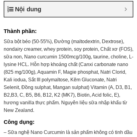
Nội dung
Thành phần:
Sữa bột béo (50-55%), Đường (maltodextrin, Dextrose),
nondairy creamer, whey protein, soy protein, Chất xơ (FOS),
sữa non, Nano curcumin 1500mcg/100g, taurine, choline, L-
lysine HCL. Hỗn hợp khoáng chất (Canxi carbonate nano
(825 mg/100g), Aquamin F, Magie phosphat, Natri Clorid,
Kali iodua, Sắt III polymaltose, Kẽm Gluconate, Natri
Selenit, Đồng sulphat, Mangan sulphat) Vitamin (A, D3, B1,
B2,B3, C, B5, B6, B12, K2 (MK7), Biotin, Acid folic, E),
hương vanilla thực phẩm. Nguyên liệu sữa nhập khẩu từ
New Zealand.
Công dụng:
– Sữa nghệ Nano Curcumin là sản phẩm không có tinh dầu