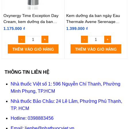
Oxynergy Time Exception Day
Kem dưỡng da ban ngày Eau
Cream, kem dưỡng da ban
Thermale Avene Serenage
ngày
Nutri- Redensifying Day Cream
1.175.000
₫
1.399.000
₫
THÊM VÀO GIỎ HÀNG
THÊM VÀO GIỎ HÀNG
THÔNG TIN LIÊN HỆ
Nhà thuốc Việt số 1: 596 Nguyễn Chí Thanh, Phường
Minh Phụng, TP.HCM
Nhà thuốc Bảo Châu: 24 Lê Lâm, Phường Phú Thạnh,
TP. HCM
Hotline:
0398883456
Email:
lienhe@nhathuocviet.vn