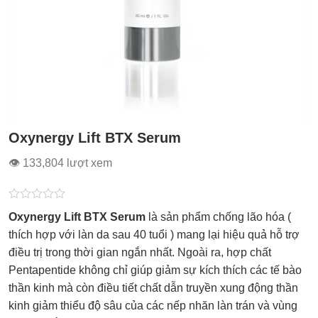
Oxynergy Lift BTX Serum
👁 133,804 lượt xem
Được
Oxynergy Lift BTX Serum
là sản phẩm chống lão hóa (
xếp
hạng
thích hợp với làn da sau 40 tuổi ) mang lại hiệu quả hỗ trợ
0.0
điều trị trong thời gian ngắn nhất. Ngoài ra, hợp chất
5
sao
Pentapentide không chỉ giúp giảm sự kích thích các tế bào
thần kinh mà còn điều tiết chất dẫn truyền xung động thần
kinh giảm thiểu độ sâu của các nếp nhăn làn trán và vùng