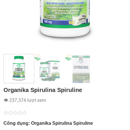
Organika Spirulina Spiruline
👁 237,374 lượt xem
Được
Công dụng: Organika Spirulina Spiruline
xếp
hạng