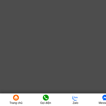
Trang chủ
Gọi điện
Zalo
Mess