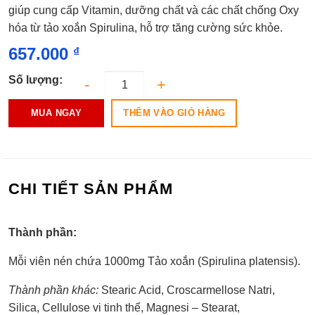
0.0
giúp cung cấp Vitamin, dưỡng chất và các chất chống Oxy
5
hóa từ tảo xoắn Spirulina, hỗ trợ tăng cường sức khỏe.
sao
657.000
₫
Số lượng:
THÊM VÀO GIỎ HÀNG
MUA NGAY
CHI TIẾT SẢN PHẨM
Thành phần:
Mỗi viên nén chứa 1000mg Tảo xoắn (Spirulina platensis).
Thành phần khác:
Stearic Acid, Croscarmellose Natri,
Silica, Cellulose vi tinh thể, Magnesi – Stearat,