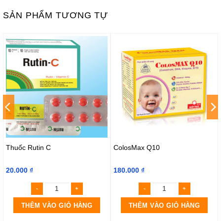
SẢN PHẨM TƯƠNG TỰ
Thuốc Rutin C
ColosMax Q10
20.000
₫
180.000
₫
THÊM VÀO GIỎ HÀNG
THÊM VÀO GIỎ HÀNG