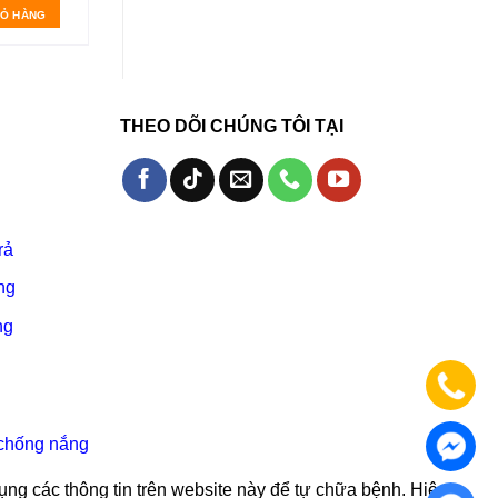
IỎ HÀNG
THÊM VÀO GIỎ HÀNG
THEO DÕI CHÚNG TÔI TẠI
rả
ng
ng
chống nắng
ụng các thông tin trên website này để tự chữa bệnh. Hiệu