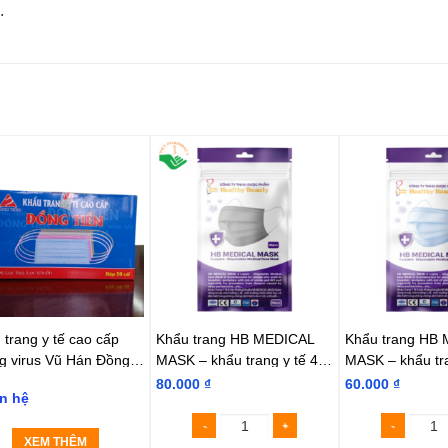
.
 trang y tế cao cấp
Khẩu trang HB MEDICAL
Khẩu trang HB
g virus Vũ Hán Đồng
MASK – khẩu trang y tế 4
MASK – khẩu tra
lớp than hoạt tính kháng
lớp kháng khuẩ
80.000
₫
60.000
₫
n hệ
khuẩn
XEM THÊM