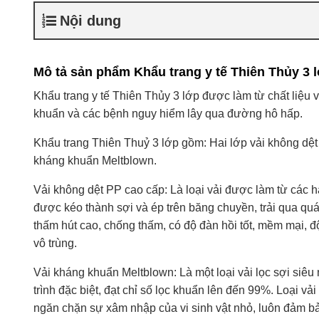
Nội dung
Mô tả sản phẩm Khẩu trang y tế Thiên Thủy 3 
Khẩu trang y tế Thiên Thủy 3 lớp được làm từ chất liệu v
khuẩn và các bệnh nguy hiểm lây qua đường hô hấp.
Khẩu trang Thiên Thuỷ 3 lớp gồm: Hai lớp vải không dệ
kháng khuẩn Meltblown.
Vải không dệt PP cao cấp: Là loại vải được làm từ các 
được kéo thành sợi và ép trên băng chuyền, trải qua quá 
thấm hút cao, chống thấm, có độ đàn hồi tốt, mềm mại, đ
vô trùng.
Vải kháng khuẩn Meltblown: Là một loại vải lọc sợi siê
trình đặc biệt, đạt chỉ số lọc khuẩn lên đến 99%. Loại v
ngăn chặn sự xâm nhập của vi sinh vật nhỏ, luôn đảm b