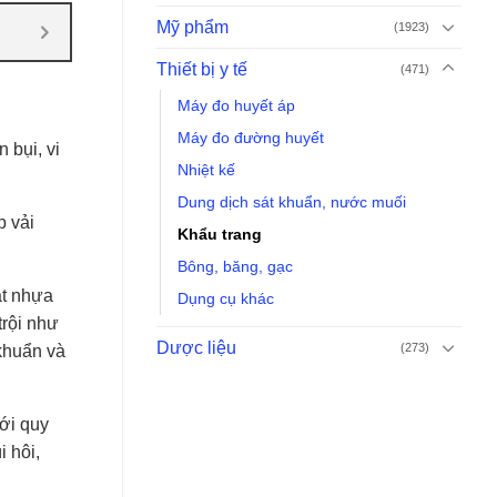
Mỹ phẩm
(1923)
Thiết bị y tế
(471)
Máy đo huyết áp
Máy đo đường huyết
 bụi, vi
Nhiệt kế
Dung dịch sát khuẩn, nước muối
p vải
Khẩu trang
Bông, băng, gạc
ạt nhựa
Dụng cụ khác
trội như
Dược liệu
(273)
 khuẩn và
với quy
i hôi,