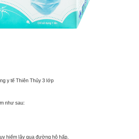
ng y tế Thiên Thủy 3 lớp
ểm như sau:
guy hiểm lây qua đường hô hấp.