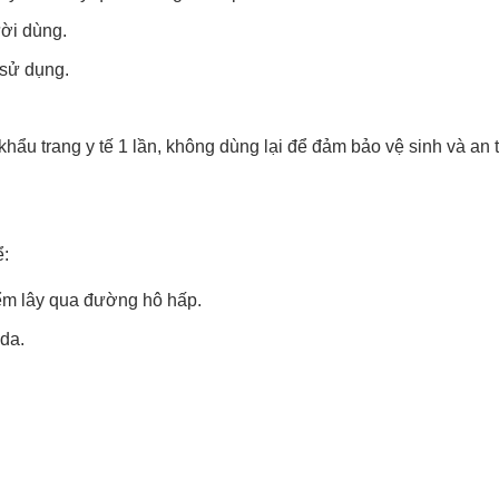
ười dùng.
 sử dụng.
khẩu trang y tế 1 lần, không dùng lại để đảm bảo vệ sinh và an
ể:
iểm lây qua đường hô hấp.
da.