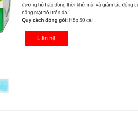
sao
đường hô hấp đồng thời khử mùi và giảm tác động c
nắng mặt trời trên da.
Quy cách đóng gói:
Hộp 50 cái
Liên hệ