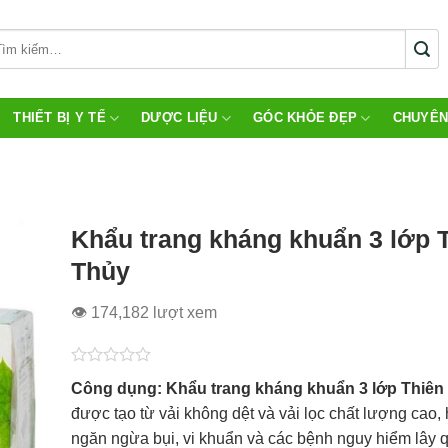
THIẾT BỊ Y TẾ
DƯỢC LIỆU
GÓC KHỎE ĐẸP
CHUYÊN
Khẩu trang kháng khuẩn 3 lớp 
Thủy
👁 174,182 lượt xem
Được
Công dụng: Khẩu trang kháng khuẩn 3 lớp Thiên
xếp
hạng
được tạo từ vải không dệt và vải lọc chất lượng cao, 
0.0
ngăn ngừa bụi, vi khuẩn và các bệnh nguy hiểm lây 
5