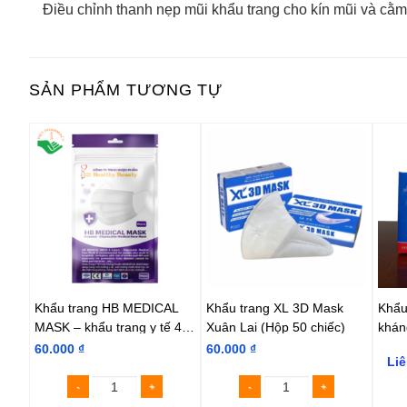
Điều chỉnh thanh nẹp mũi khẩu trang cho kín mũi và cằm
SẢN PHẨM TƯƠNG TỰ
gia
Khẩu trang HB MEDICAL
Khẩu trang XL 3D Mask
Khẩu
MASK – khẩu trang y tế 4
Xuân Lai (Hộp 50 chiếc)
khán
lớp kháng khuẩn màu trắng
Tiến
60.000
₫
60.000
₫
Liê