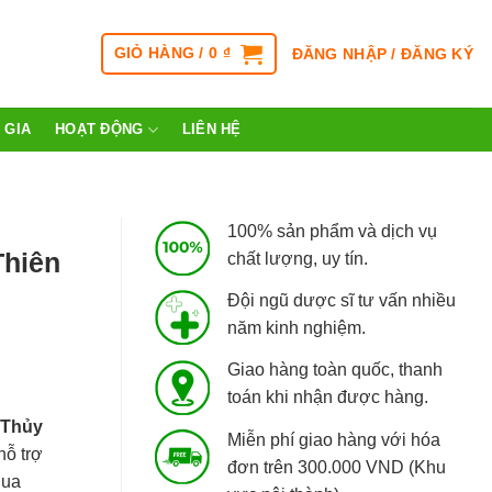
GIỎ HÀNG /
0
₫
ĐĂNG NHẬP / ĐĂNG KÝ
 GIA
HOẠT ĐỘNG
LIÊN HỆ
100% sản phẩm và dịch vụ
Thiên
chất lượng, uy tín.
Đội ngũ dược sĩ tư vấn nhiều
năm kinh nghiệm.
Giao hàng toàn quốc, thanh
toán khi nhận được hàng.
 Thủy
Miễn phí giao hàng với hóa
hỗ trợ
đơn trên 300.000 VND (Khu
qua