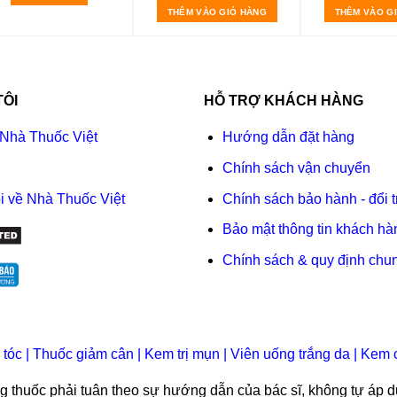
THÊM VÀO GIỎ HÀNG
THÊM VÀO G
TÔI
HỖ TRỢ KHÁCH HÀNG
 Nhà Thuốc Việt
Hướng dẫn đặt hàng
Chính sách vận chuyển
i về Nhà Thuốc Việt
Chính sách bảo hành - đổi t
Bảo mật thông tin khách hà
Chính sách & quy định chu
 tóc
|
Thuốc giảm cân
|
Kem trị mụn
|
Viên uống trắng da
|
Kem 
ụng thuốc phải tuân theo sự hướng dẫn của bác sĩ, không tự áp d