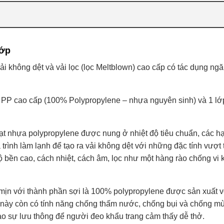
lớp
ải không dệt và vải lọc (lọc Meltblown) cao cấp có tác dụng ngăn
t PP cao cấp (100% Polypropylene – nhựa nguyên sinh) và 1 lớ
hạt nhựa polypropylene được nung ở nhiệt độ tiêu chuẩn, các h
trình làm lạnh để tạo ra vải không dệt với những đặc tính vượt 
ộ bền cao, cách nhiệt, cách âm, lọc như một hàng rào chống vi
u mịn với thành phần sợi là 100% polypropylene được sản xuất 
ải này còn có tính năng chống thấm nước, chống bụi và chống mù
ảo sự lưu thông để người đeo khẩu trang cảm thấy dễ thở.