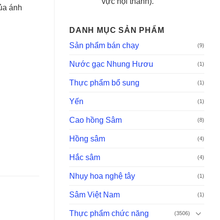
vực nội thành).
ủa ánh
DANH MỤC SẢN PHẨM
Sản phẩm bán chạy
(9)
Nước gạc Nhung Hươu
(1)
Thực phẩm bổ sung
(1)
Yến
(1)
Cao hồng Sâm
(8)
Hồng sâm
(4)
Hắc sâm
(4)
Nhụy hoa nghệ tây
(1)
Sâm Việt Nam
(1)
Thực phẩm chức năng
(3506)