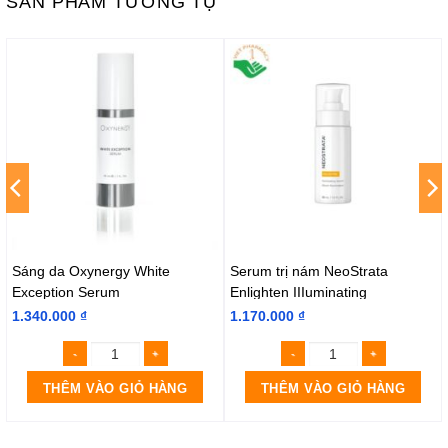
SẢN PHẨM TƯƠNG TỰ
Sáng da Oxynergy White
Serum trị nám NeoStrata
Exception Serum
Enlighten IIIuminating
1.340.000
₫
1.170.000
₫
THÊM VÀO GIỎ HÀNG
THÊM VÀO GIỎ HÀNG