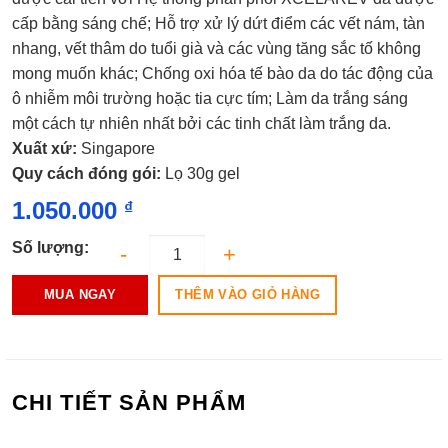
0.0
cấp bằng sáng chế; Hỗ trợ xử lý dứt điểm các vết nám, tàn
5
sao
nhang, vết thâm do tuổi già và các vùng tăng sắc tố không
mong muốn khác; Chống oxi hóa tế bào da do tác động của
ô nhiễm môi trường hoặc tia cực tím; Làm da trắng sáng
một cách tự nhiên nhất bởi các tinh chất làm trắng da.
Xuất xứ:
Singapore
Quy cách đóng gói:
Lọ 30g gel
1.050.000
₫
Số lượng:
THÊM VÀO GIỎ HÀNG
MUA NGAY
CHI TIẾT SẢN PHẨM