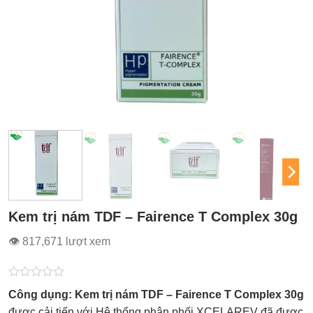
Kem trị nám TDF – Fairence T Complex 30g
👁 817,671 lượt xem
Được
Công dụng:
Kem trị nám TDF – Fairence T Complex 30g
xếp
hạng
được cải tiến với Hệ thống phân phối XCELAREV đã được