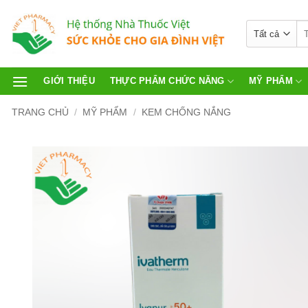
GIỚI THIỆU
THỰC PHẨM CHỨC NĂNG
MỸ PHẨM
TRANG CHỦ
/
MỸ PHẨM
/
KEM CHỐNG NẮNG