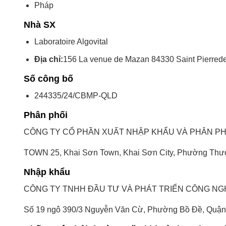
Pháp
Nhà SX
Laboratoire Algovital
Địa chỉ:
156 La venue de Mazan 84330 Saint Pierred
Số công bố
244335/24/CBMP-QLD
Phân phối
CÔNG TY CỔ PHẦN XUẤT NHẬP KHẨU VÀ PHÂN P
TOWN 25, Khai Sơn Town, Khai Sơn City, Phường Thượ
Nhập khẩu
CÔNG TY TNHH ĐẦU TƯ VÀ PHÁT TRIỂN CÔNG NG
Số 19 ngô 390/3 Nguyễn Văn Cừ, Phường Bồ Đề, Quận 