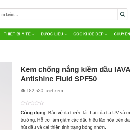
THIẾT BỊ Y TẾ
DƯỢC LIỆU
GÓC KHỎE ĐẸP
CHUYÊN
Kem chống nắng kiềm dầu IAV
Antishine Fluid SPF50
👁 182,530 lượt xem
Được
Công dụng:
Bảo vệ da trước tác hại của tia UV và m
xếp
hạng
trường. Hỗ trợ làm giảm các dấu hiệu lão hóa trên da
0.0
hút dầu và cải thiện tình trạng bóng nhờn.
5