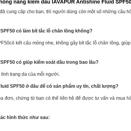
hống nắng kiềm dầu IAVAPUR Antishine Fluid SPF5
đã cung cấp cho bạn, thì người dùng còn một số những câu h
PF50 có làm bít tắc lỗ chân lông không?
0có kết cấu mỏng nhẹ, không gây bít tắc lỗ chân lông, giúp
SPF50 có giúp kiểm soát dầu trong bao lâu?
tình trạng da của mỗi người.
uid SPF50 ở đâu để có sản phẩm uy tín, chất lượng?
 đơn, chứng từ bạn có thể liên hệ để được tư vấn và mua hà
các hình thức như sau: