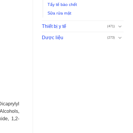
Tẩy tế bào chết
Sữa rửa mặt
Thiết bị y tế
(471)
Dược liệu
(273)
icaprylyl
Alcohols,
ide, 1,2-