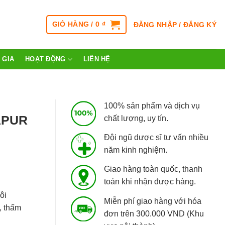
GIỎ HÀNG /
0
₫
ĐĂNG NHẬP / ĐĂNG KÝ
 GIA
HOẠT ĐỘNG
LIÊN HỆ
100% sản phẩm và dịch vụ
APUR
chất lượng, uy tín.
Đội ngũ dược sĩ tư vấn nhiều
năm kinh nghiệm.
Giao hàng toàn quốc, thanh
toán khi nhận được hàng.
ôi
Miễn phí giao hàng với hóa
, thấm
đơn trên 300.000 VND (Khu