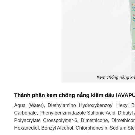
Kem chống nắng kiề
Thành phần kem chống nắng kiềm dầu IAVAPUR
Aqua (Water), Diethylamino Hydroxybenzoyl Hexyl Be
Carbonate, Phenylbenzimidazole Sulfonic Acid, Dibutyl 
Polyacrylate Crosspolymer-6, Dimethicone, Dimethico
Hexanediol, Benzyl Alcohol, Chlorphenesin, Sodium Ste