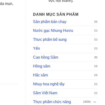
vực nội thành).
 da mụn,
DANH MỤC SẢN PHẨM
Sản phẩm bán chạy
(9)
Nước gạc Nhung Hươu
(1)
Thực phẩm bổ sung
(1)
Yến
(1)
Cao hồng Sâm
(8)
Hồng sâm
(4)
Hắc sâm
(4)
Nhụy hoa nghệ tây
(1)
Sâm Việt Nam
(1)
Thực phẩm chức năng
(3506)