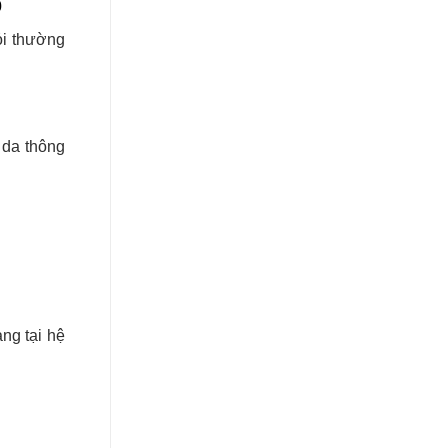
0
ỏi thường
 da thông
ng tại hệ