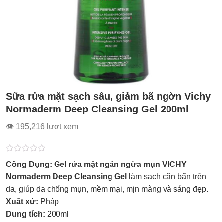
Sữa rửa mặt sạch sâu, giảm bã ngờn Vichy
Normaderm Deep Cleansing Gel 200ml
👁 195,216 lượt xem
Được
Công Dụng: Gel rửa mặt ngăn ngừa mụn VICHY
xếp
hạng
Normaderm Deep Cleansing Gel
làm sạch cặn bẩn trên
0.0
da, giúp da chống mụn, mềm mại, mịn màng và sáng đẹp.
5
sao
Xuất xứ:
Pháp
Dung tích:
200ml