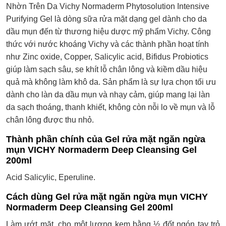
Nhờn Trên Da Vichy Normaderm Phytosolution Intensive
Purifying Gel là dòng sữa rửa mặt dạng gel dành cho da
dầu mụn đến từ thương hiệu dược mỹ phẩm Vichy. Công
thức với nước khoáng Vichy và các thành phần hoạt tính
như Zinc oxide, Copper, Salicylic acid, Bifidus Probiotics
giúp làm sạch sâu, se khít lỗ chân lông và kiềm dầu hiệu
quả mà không làm khô da. Sản phẩm là sự lựa chọn tối ưu
dành cho làn da dầu mụn và nhạy cảm, giúp mang lại làn
da sạch thoáng, thanh khiết, không còn nỗi lo về mụn và lỗ
chân lông được thu nhỏ.
Thành phần chính của Gel rửa mặt ngăn ngừa
mụn VICHY Normaderm Deep Cleansing Gel
200ml
Acid Salicylic, Eperuline.
Cách dùng Gel rửa mặt ngăn ngừa mụn VICHY
Normaderm Deep Cleansing Gel 200ml
Làm ướt mặt, cho một lượng kem bằng ½ đốt ngón tay trỏ