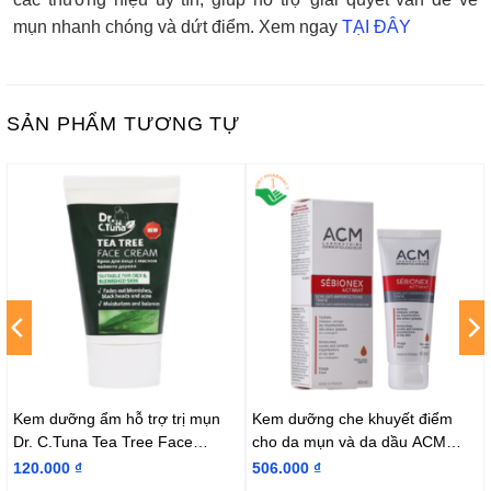
mụn nhanh chóng và dứt điểm. Xem ngay
TẠI ĐÂY
SẢN PHẨM TƯƠNG TỰ
Kem dưỡng ẩm hỗ trợ trị mụn
Kem dưỡng che khuyết điểm
Dr. C.Tuna Tea Tree Face
cho da mụn và da dầu ACM
Cream
Sebionex Actimat Tinted Anti-
120.000
₫
506.000
₫
imperfection Skincare 40ml