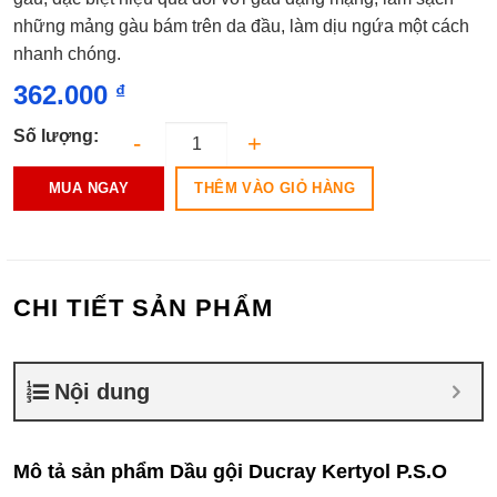
0.0
những mảng gàu bám trên da đầu, làm dịu ngứa một cách
5
sao
nhanh chóng.
362.000
₫
Số lượng:
THÊM VÀO GIỎ HÀNG
MUA NGAY
CHI TIẾT SẢN PHẨM
Nội dung
Mô tả sản phẩm Dầu gội Ducray Kertyol P.S.O