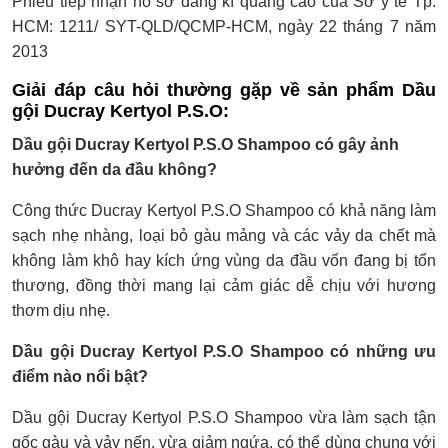
Phiếu tiếp nhận hồ sơ đăng kí quảng cáo của Sở y tế Tp.
HCM: 1211/ SYT-QLD/QCMP-HCM, ngày 22 tháng 7 năm
2013
Giải đáp câu hỏi thường gặp về sản phẩm Dầu
gội Ducray Kertyol P.S.O:
Dầu gội Ducray Kertyol P.S.O Shampoo có gây ảnh
hưởng đến da đầu không?
Công thức Ducray Kertyol P.S.O Shampoo có khả năng làm
sạch nhẹ nhàng, loại bỏ gàu mảng và các vảy da chết mà
không làm khô hay kích ứng vùng da đầu vốn đang bị tổn
thương, đồng thời mang lại cảm giác dễ chịu với hương
thơm dịu nhẹ.
Dầu gội Ducray Kertyol P.S.O Shampoo có những ưu
điểm nào nổi bật?
Dầu gội Ducray Kertyol P.S.O Shampoo vừa làm sạch tận
gốc gàu và vảy nến, vừa giảm ngứa, có thể dùng chung với