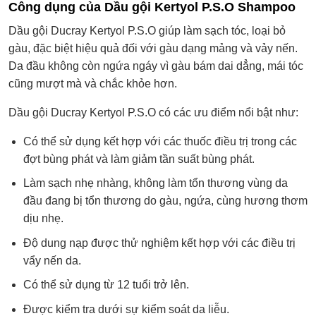
Công dụng của Dầu gội Kertyol P.S.O Shampoo
Dầu gội Ducray Kertyol P.S.O giúp làm sạch tóc, loại bỏ
gàu, đặc biệt hiệu quả đối với gàu dạng mảng và vảy nến.
Da đầu không còn ngứa ngáy vì gàu bám dai dẳng, mái tóc
cũng mượt mà và chắc khỏe hơn.
Dầu gội Ducray Kertyol P.S.O có các ưu điểm nổi bật như:
Có thể sử dụng kết hợp với các thuốc điều trị trong các
đợt bùng phát và làm giảm tần suất bùng phát.
Làm sạch nhẹ nhàng, không làm tổn thương vùng da
đầu đang bị tổn thương do gàu, ngứa, cùng hương thơm
dịu nhẹ.
Độ dung nạp được thử nghiệm kết hợp với các điều trị
vẩy nến da.
Có thể sử dụng từ 12 tuổi trở lên.
Được kiểm tra dưới sự kiểm soát da liễu.