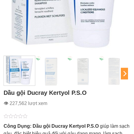
Dầu gội Ducray Kertyol P.S.O
👁 227,562 lượt xem
Được
Công Dụng: Dầu gội Ducray Kertyol P.S.O
giúp làm sạch
xếp
hạng
gàu, đặc biệt hiệu quả đối với gàu dạng mạng, làm sạch