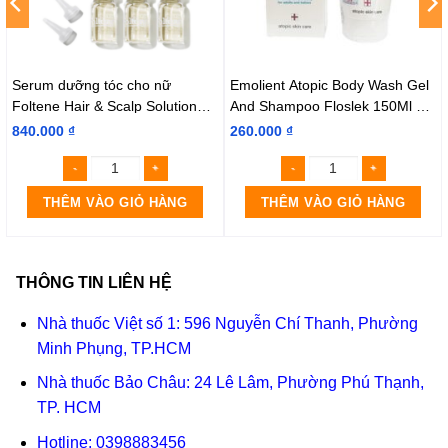
Serum dưỡng tóc cho nữ
Emolient Atopic Body Wash Gel
Foltene Hair & Scalp Solution
And Shampoo Floslek 150Ml –
Women 100ml
Gel Tắm Gội Dịu Nhẹ
840.000
₫
260.000
₫
THÊM VÀO GIỎ HÀNG
THÊM VÀO GIỎ HÀNG
THÔNG TIN LIÊN HỆ
Nhà thuốc Việt số 1: 596 Nguyễn Chí Thanh, Phường
Minh Phụng, TP.HCM
Nhà thuốc Bảo Châu: 24 Lê Lâm, Phường Phú Thạnh,
TP. HCM
Hotline:
0398883456