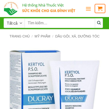
TRANG CHỦ
/
MỸ PHẨM
/
DẦU GỘI, XẢ, DƯỠNG TÓC