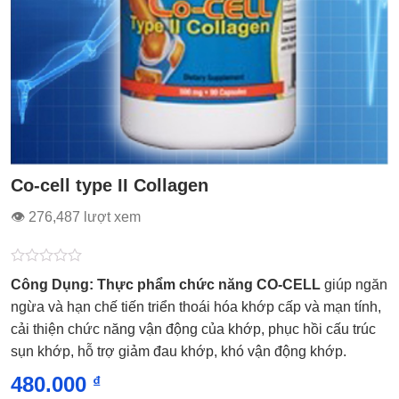
Co-cell type II Collagen
👁 276,487 lượt xem
Được
Công Dụng: Thực phẩm chức năng CO-CELL
giúp ngăn
xếp
hạng
ngừa và hạn chế tiến triển thoái hóa khớp cấp và mạn tính,
0.0
cải thiện chức năng vận động của khớp, phục hồi cấu trúc
5
sao
sụn khớp, hỗ trợ giảm đau khớp, khó vận động khớp.
480.000
₫