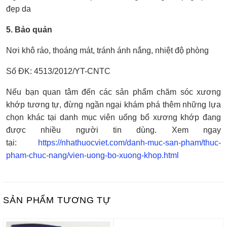
đẹp da
5. Bảo quản
Nơi khô ráo, thoáng mát, tránh ánh nắng, nhiệt độ phòng
Số ĐK: 4513/2012/YT-CNTC
Nếu bạn quan tâm đến các sản phẩm chăm sóc xương
khớp tương tự, đừng ngần ngại khám phá thêm những lựa
chọn khác tại danh mục viên uống bổ xương khớp đang
được nhiều người tin dùng. Xem ngay
tại:
https://nhathuocviet.com/danh-muc-san-pham/thuc-
pham-chuc-nang/vien-uong-bo-xuong-khop.html
SẢN PHẨM TƯƠNG TỰ