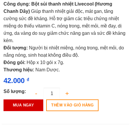
Được
Công dụng:
Bột sủi thanh nhiệt Livecool (Hương
xếp
hạng
Chanh Dây)
Giúp thanh nhiệt giải độc, mát gan, tăng
0.0
cường sức đề kháng. Hỗ trợ giảm các triệu chứng nhiệt
5
sao
miệng do thiếu vitamin C, nóng trong, mệt mỏi, mề đay, dị
ứng, da vàng do suy giảm chức năng gan và sức đề kháng
kém.
Đối tượng:
Người bị nhiệt miệng, nóng trong, mệt mỏi, do
nắng nóng, sinh hoạt không điều độ.
Đóng gói:
Hộp x 10 gói x 7g.
Thương hiệu:
Nam Dược.
42.000
₫
Số lượng:
THÊM VÀO GIỎ HÀNG
MUA NGAY