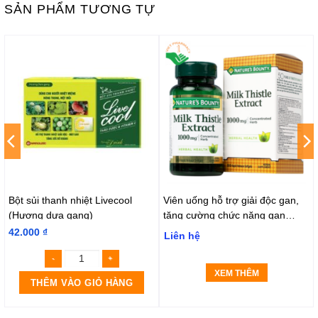
SẢN PHẨM TƯƠNG TỰ
Bột sủi thanh nhiệt Livecool
Viên uống hỗ trợ giải độc gan,
(Hương dưa gang)
tăng cường chức năng gan
Nature’s Bounty Milk Thistle
42.000
₫
Liên hệ
1000mg (hộp 50 viên)
XEM THÊM
THÊM VÀO GIỎ HÀNG