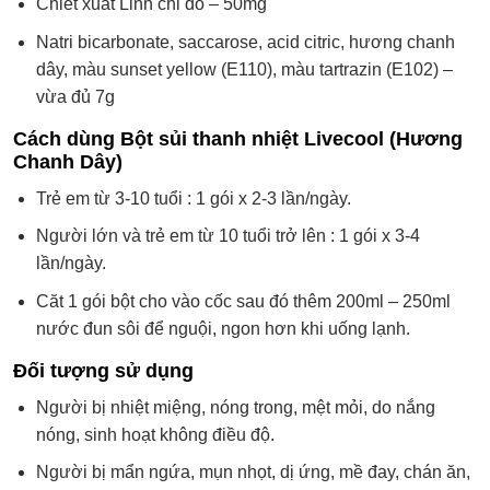
Chiết xuất Linh chi đỏ – 50mg
Natri bicarbonate, saccarose, acid citric, hương chanh
dây, màu sunset yellow (E110), màu tartrazin (E102) –
vừa đủ 7g
Cách dùng Bột sủi thanh nhiệt Livecool (Hương
Chanh Dây)
Trẻ em từ 3-10 tuổi : 1 gói x 2-3 lần/ngày.
Người lớn và trẻ em từ 10 tuổi trở lên : 1 gói x 3-4
lần/ngày.
Căt 1 gói bột cho vào cốc sau đó thêm 200ml – 250ml
nước đun sôi để nguội, ngon hơn khi uống lạnh.
Đối tượng sử dụng
Người bị nhiệt miệng, nóng trong, mệt mỏi, do nắng
nóng, sinh hoạt không điều độ.
Người bị mẩn ngứa, mụn nhọt, dị ứng, mề đay, chán ăn,