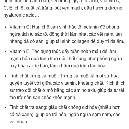
ngọc trai, hoa anh đào, sen trắng, glycolic acid, vitamin A,
C, E, chiết xuất trà trắng, bột yến mạch, dầu hướng dương,
hyaluronic acid…
Vitamin C: Hạn chế sản sinh hắc tố melanin để phòng
ngừa tích tụ sắc tố, đồng thời làm nhạt các vết nám, tàn
nhang đã có sẵn, giúp tái sinh collagen để duy trì da ẩm.
Vitamin E: Tác dụng thúc đẩy tuần hoàn máu để làm
mạnh hóa quá trình trao đổi chất cũng như phòng ngừa
oxy hóa các tế bào, làm chậm quá trình lão hóa.
Tinh chất trứng cá muối: Trứng cá muối là một sự hòa
quyện tuyệt vời giữa các vitamin, khoáng chất. Kích thích
sự trao đổi chất ở mô bằng các amino axit, giúp da tự tái
tạo trở nên săn chắc khỏe mạnh.
Tinh chất trà trắng: giàu chất chống oxi hóa (nhiều hơn
cả trà xanh), giúp da trẻ hóa, ngăn ngừa sạm nám, các
vết nhăn.