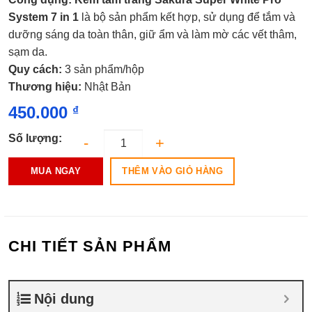
xếp
hạng
System 7 in 1
là
bộ sản phẩm kết hợp, sử dụng để tắm và
0.0
dưỡng sáng da toàn thân, giữ ẩm và làm mờ các vết thâm,
5
sao
sạm da.
Quy cách:
3 sản phẩm/hộp
Thương hiệu:
Nhật Bản
450.000
₫
Số lượng:
THÊM VÀO GIỎ HÀNG
MUA NGAY
CHI TIẾT SẢN PHẨM
Nội dung