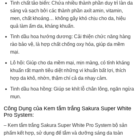
Tinh chất tảo biển: Chứa nhiều thành phần duy trì làn da
sáng và sạch bởi các thành phần axít amin, vitamin,
men, chất khoáng… không gây khó chịu cho da, hiệu
quả làm ẩm da, kháng khuẩn.
Tinh dầu hoa hướng dương: Cải thiện chức năng hàng
rào bảo vệ, là hợp chất chống oxy hóa, giúp da mềm
mại.
Lô hội: Giúp cho da mềm mại, mịn màng, có tính kháng
khuẩn rất mạnh tiêu diệt những vi khuẩn bất lợi, thích
hợp da khô, nhờn, thậm chí cả da nhạy cảm.
Tinh dầu hoa hồng: Giúp se khít lỗ chân lông, ngăn ngừa
mụn.
Công Dụng của Kem tắm trắng Sakura Super White
Pro System:
– Kem tắm trắng Sakura Super White Pro System bộ sản
phẩm kết hợp, sử dụng để tắm và dưỡng sáng da toàn