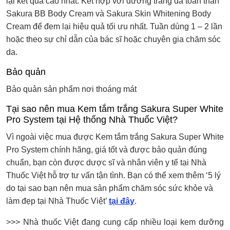
lại kết quả cao nhất. Kết hợp với dướng trắng da toàn thân
Sakura BB Body Cream và Sakura Skin Whitening Body
Cream để đem lại hiệu quả tối ưu nhất. Tuần dùng 1 – 2 lần
hoặc theo sự chỉ dẫn của bác sĩ hoặc chuyên gia chăm sóc
da.
Bảo quản
Bảo quản sản phẩm nơi thoáng mát
Tại sao nên mua Kem tắm trắng Sakura Super White
Pro System tại Hệ thống Nhà Thuốc Việt?
Vì ngoài việc mua được Kem tắm trắng Sakura Super White
Pro System chính hãng, giá tốt và được bảo quản đúng
chuẩn, bạn còn được dược sĩ và nhân viên y tế tại Nhà
Thuốc Việt hỗ trợ tư vấn tận tình. Bạn có thể xem thêm ‘5 lý
do tại sao bạn nên mua sản phẩm chăm sóc sức khỏe và
làm đẹp tại Nhà Thuốc Việt’
tại đây
.
>>>
Nhà thuốc Việt đang cung cấp nhiều loại kem dưỡng