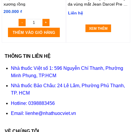
xương rồng
da vùng mắt Jean Darcel Pre –
age Eye Cream
200.000
₫
Liên hệ
XEM THÊM
THÊM VÀO GIỎ HÀNG
THÔNG TIN LIÊN HỆ
Nhà thuốc Việt số 1: 596 Nguyễn Chí Thanh, Phường
Minh Phụng, TP.HCM
Nhà thuốc Bảo Châu: 24 Lê Lâm, Phường Phú Thạnh,
TP. HCM
Hotline:
0398883456
Email:
lienhe@nhathuocviet.vn
VỀ CHÚNG TÔI