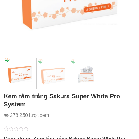
Kem tắm trắng Sakura Super White Pro
System
👁 278,250 lượt xem
Được
Công dụng: Kem tắm trắng Sakura Super White Pro